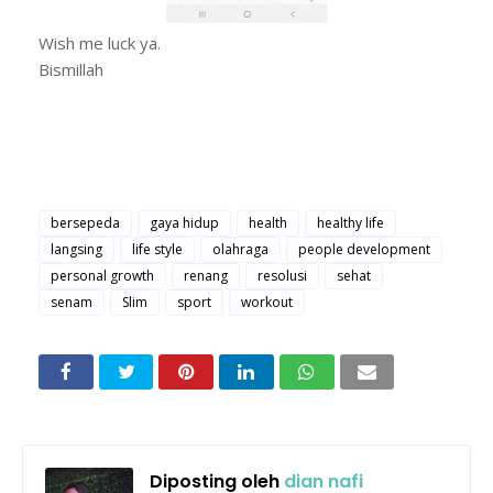
Wish me luck ya.
Bismillah
bersepeda
gaya hidup
health
healthy life
langsing
life style
olahraga
people development
personal growth
renang
resolusi
sehat
senam
Slim
sport
workout
Diposting oleh
dian nafi