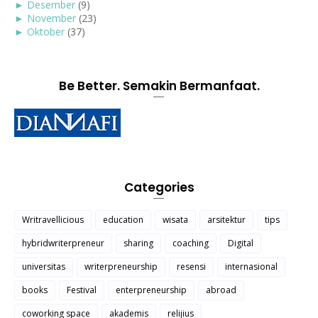
►
Desember
(9)
►
November
(23)
►
Oktober
(37)
Be Better. Semakin Bermanfaat.
Categories
Writravellicious
education
wisata
arsitektur
tips
hybridwriterpreneur
sharing
coaching
Digital
universitas
writerpreneurship
resensi
internasional
books
Festival
enterpreneurship
abroad
coworking space
akademis
relijius