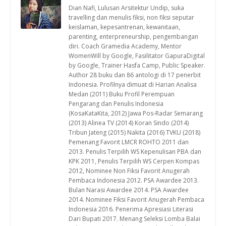
Dian Nafi, Lulusan Arsitektur Undip, suka
travelling dan menulis fiksi, non fiksi seputar
keislaman, kepesantrenan, kewanitaan,
parenting, enterpreneurship, pengembangan
diri. Coach Gramedia Academy, Mentor
WomenWill by Google, Fasilitator GapuraDigital
by Google, Trainer Hasfa Camp, Public Speaker.
Author 28 buku dan 86 antologi di 17 penerbit
Indonesia. Profilnya dimuat di Harian Analisa
Medan (2011) Buku Profil Perempuan
Pengarang dan Penulis Indonesia
(KosaKataKita, 2012) Jawa Pos-Radar Semarang
(2013) Alinea TV (2014) Koran Sindo (2014)
Tribun Jateng (2015) Nakita (2016) TVKU (2018)
Pemenang Favorit LMCR ROHTO 2011 dan
2013. Penulis Terpilih WS Kepenulisan PBA dan
KPK 2011, Penulis Terpilih WS Cerpen Kompas
2012, Nominee Non Fiksi Favorit Anugerah
Pembaca Indonesia 2012. PSA Awardee 2013.
Bulan Narasi Awardee 2014. PSA Awardee
2014. Nominee Fiksi Favorit Anugerah Pembaca
Indonesia 2016. Penerima Apresiasi Literasi
Dari Bupati 2017. Menang Seleksi Lomba Balai