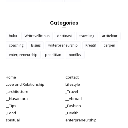
Categories
buku
Writravellicious
destinasi
travelling
arsitektur
coaching
Bisnis
writerpreneurship
Kreatif
cerpen
enterpreneurship
penelitian
nonfiksi
Home
Contact
Love and Relationship
Lifestyle
_architecture
_Travel
__Nusantara
__Abroad
__Tips
_Fashion
_Food
_Health
spiritual
enterpreneurship