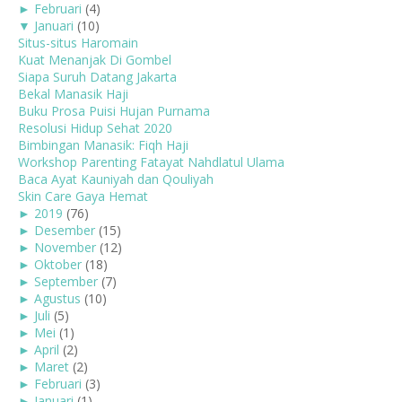
►
Februari
(4)
▼
Januari
(10)
Situs-situs Haromain
Kuat Menanjak Di Gombel
Siapa Suruh Datang Jakarta
Bekal Manasik Haji
Buku Prosa Puisi Hujan Purnama
Resolusi Hidup Sehat 2020
Bimbingan Manasik: Fiqh Haji
Workshop Parenting Fatayat Nahdlatul Ulama
Baca Ayat Kauniyah dan Qouliyah
Skin Care Gaya Hemat
►
2019
(76)
►
Desember
(15)
►
November
(12)
►
Oktober
(18)
►
September
(7)
►
Agustus
(10)
►
Juli
(5)
►
Mei
(1)
►
April
(2)
►
Maret
(2)
►
Februari
(3)
►
Januari
(1)