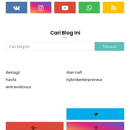
Cari Blog Ini
demagz
dian nafi
hasfa
hybridwriterpreneur
writravelicious