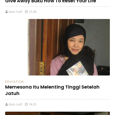
Give Away Buku How To Reset Your Life
dian nafi
13.46
EDUCATION
Memesona Itu Melenting Tinggi Setelah
Jatuh
dian nafi
14.35