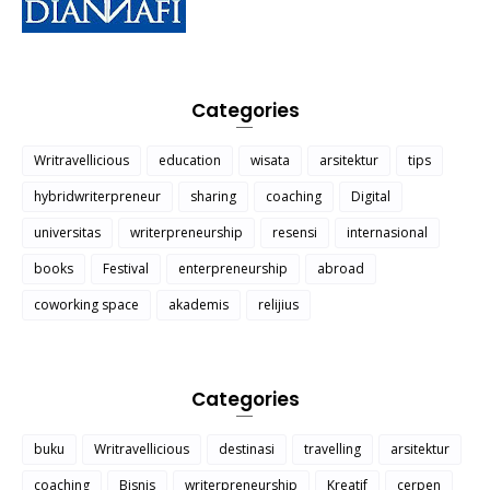
Categories
Writravellicious
education
wisata
arsitektur
tips
hybridwriterpreneur
sharing
coaching
Digital
universitas
writerpreneurship
resensi
internasional
books
Festival
enterpreneurship
abroad
coworking space
akademis
relijius
Categories
buku
Writravellicious
destinasi
travelling
arsitektur
coaching
Bisnis
writerpreneurship
Kreatif
cerpen