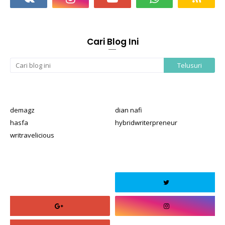
Cari Blog Ini
demagz
dian nafi
hasfa
hybridwriterpreneur
writravelicious