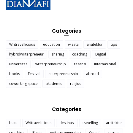
Categories
Writravellicious
education
wisata
arsitektur
tips
hybridwriterpreneur
sharing
coaching
Digital
universitas
writerpreneurship
resensi
internasional
books
Festival
enterpreneurship
abroad
coworking space
akademis
relijius
Categories
buku
Writravellicious
destinasi
travelling
arsitektur
coaching
Bisnis
writerpreneurship
Kreatif
cerpen