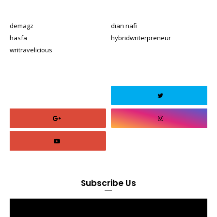
demagz
dian nafi
hasfa
hybridwriterpreneur
writravelicious
Subscribe Us