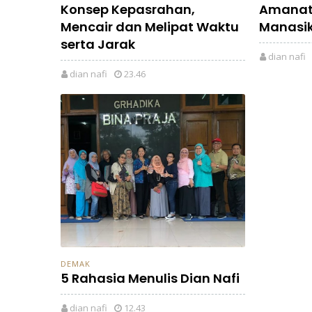
Konsep Kepasrahan,
Amanat
Mencair dan Melipat Waktu
Manasik
serta Jarak
dian nafi
dian nafi
23.46
DEMAK
5 Rahasia Menulis Dian Nafi
dian nafi
12.43