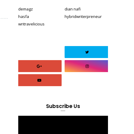
demagz
dian nafi
hasfa
hybridwriterpreneur
writravelicious
Subscribe Us