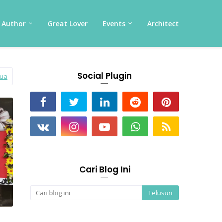
Author
Great Lover
Events
Architect
Social Plugin
mua
Cari Blog Ini