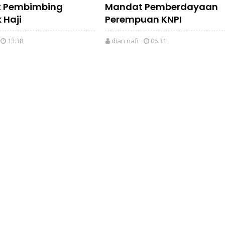
 Pembimbing
Mandat Pemberdayaan
 Haji
Perempuan KNPI
13.38
dian nafi
06.31