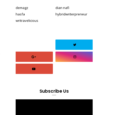
demagz
dian nafi
hasfa
hybridwriterpreneur
writravelicious
u
Subscribe Us