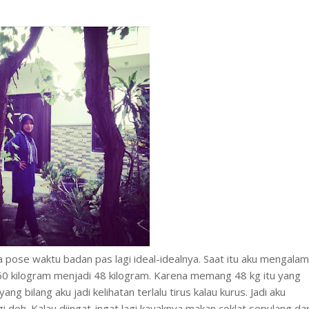
pose waktu badan pas lagi ideal-idealnya. Saat itu aku mengalam
60 kilogram menjadi 48 kilogram. Karena memang 48 kg itu yang
g bilang aku jadi kelihatan terlalu tirus kalau kurus. Jadi aku
 deh. Kalau diingat-ingat lagi kayaknya makan coklat sepulang dar