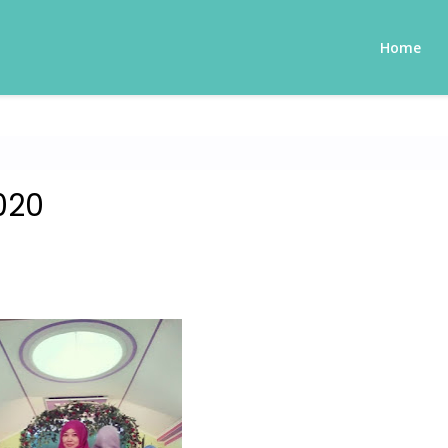
Home
020