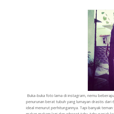
Buka-buka foto lama di instagram, nemu beberapa 
penurunan berat tubuh yang lumayan drastis dari 
ideal menurut perhitungannya. Tapi banyak teman yan
makan makam lagi dan whooot tahu-tahu nanjak lagi