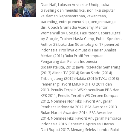
Dian Nafi, Lulusan Arsitektur Undip, suka
travelling dan menulis fiksi, non fiksi seputar
keislaman, kepesantrenan, kewanitaan,
parenting, enterpreneurship, pengembangan
diri. Coach Gramedia Academy, Mentor
WomenWill by Google, Fasilitator GapuraDigital
by Google, Trainer Hasfa Camp, Public Speaker.
Author 28 buku dan 86 antologi di 17 penerbit
Indonesia. Profilnya dimuat di Harian Analisa
Medan (2011) Buku Profil Perempuan
Pengarang dan Penulis Indonesia
(KosaKataKita, 2012) Jawa Pos-Radar Semarang
(2013) Alinea TV (2014) Koran Sindo (2014)
Tribun Jateng (2015) Nakita (2016) TVKU (2018)
Pemenang Favorit LMCR ROHTO 2011 dan
2013. Penulis Terpilih WS Kepenulisan PBA dan
KPK 2011, Penulis Terpilih WS Cerpen Kompas
2012, Nominee Non Fiksi Favorit Anugerah
Pembaca Indonesia 2012. PSA Awardee 2013.
Bulan Narasi Awardee 2014. PSA Awardee
2014. Nominee Fiksi Favorit Anugerah Pembaca
Indonesia 2016. Penerima Apresiasi Literasi
Dari Bupati 2017. Menang Seleksi Lomba Balai