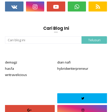
Cari Blog Ini
demagz
dian nafi
hasfa
hybridwriterpreneur
writravelicious