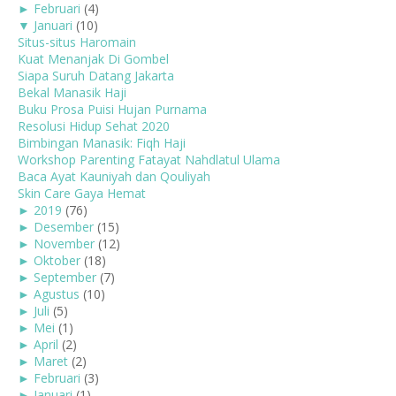
►
Februari
(4)
▼
Januari
(10)
Situs-situs Haromain
Kuat Menanjak Di Gombel
Siapa Suruh Datang Jakarta
Bekal Manasik Haji
Buku Prosa Puisi Hujan Purnama
Resolusi Hidup Sehat 2020
Bimbingan Manasik: Fiqh Haji
Workshop Parenting Fatayat Nahdlatul Ulama
Baca Ayat Kauniyah dan Qouliyah
Skin Care Gaya Hemat
►
2019
(76)
►
Desember
(15)
►
November
(12)
►
Oktober
(18)
►
September
(7)
►
Agustus
(10)
►
Juli
(5)
►
Mei
(1)
►
April
(2)
►
Maret
(2)
►
Februari
(3)
►
Januari
(1)