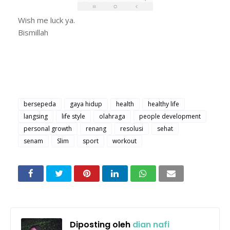
Wish me luck ya.
Bismillah
bersepeda
gaya hidup
health
healthy life
langsing
life style
olahraga
people development
personal growth
renang
resolusi
sehat
senam
Slim
sport
workout
Diposting oleh
dian nafi