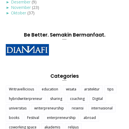
►
Desember
(9)
►
November
(23)
►
Oktober
(37)
Be Better. Semakin Bermanfaat.
Categories
Writravellicious
education
wisata
arsitektur
tips
hybridwriterpreneur
sharing
coaching
Digital
universitas
writerpreneurship
resensi
internasional
books
Festival
enterpreneurship
abroad
coworking space
akademis
relijius