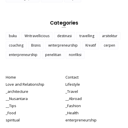
Categories
buku
Writravellicious
destinasi
travelling
arsitektur
coaching
Bisnis
writerpreneurship
Kreatif
cerpen
enterpreneurship
penelitian
nonfiksi
Home
Contact
Love and Relationship
Lifestyle
_architecture
_Travel
__Nusantara
__Abroad
__Tips
_Fashion
_Food
_Health
spiritual
enterpreneurship