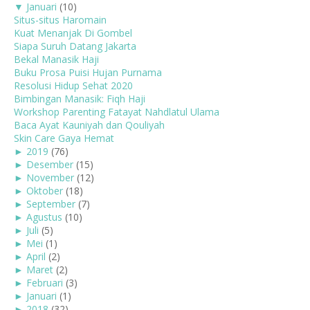
▼
Januari
(10)
Situs-situs Haromain
Kuat Menanjak Di Gombel
Siapa Suruh Datang Jakarta
Bekal Manasik Haji
Buku Prosa Puisi Hujan Purnama
Resolusi Hidup Sehat 2020
Bimbingan Manasik: Fiqh Haji
Workshop Parenting Fatayat Nahdlatul Ulama
Baca Ayat Kauniyah dan Qouliyah
Skin Care Gaya Hemat
►
2019
(76)
►
Desember
(15)
►
November
(12)
►
Oktober
(18)
►
September
(7)
►
Agustus
(10)
►
Juli
(5)
►
Mei
(1)
►
April
(2)
►
Maret
(2)
►
Februari
(3)
►
Januari
(1)
►
2018
(32)