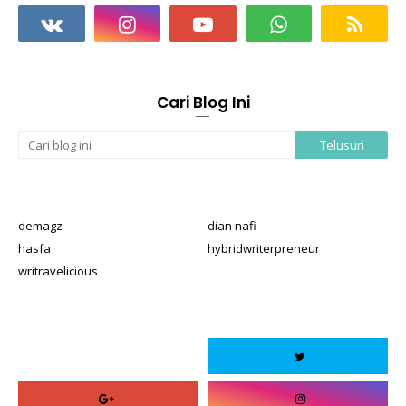
Cari Blog Ini
demagz
dian nafi
hasfa
hybridwriterpreneur
writravelicious