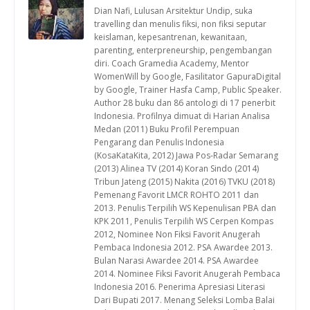
Dian Nafi, Lulusan Arsitektur Undip, suka
travelling dan menulis fiksi, non fiksi seputar
keislaman, kepesantrenan, kewanitaan,
parenting, enterpreneurship, pengembangan
diri. Coach Gramedia Academy, Mentor
WomenWill by Google, Fasilitator GapuraDigital
by Google, Trainer Hasfa Camp, Public Speaker.
Author 28 buku dan 86 antologi di 17 penerbit
Indonesia. Profilnya dimuat di Harian Analisa
Medan (2011) Buku Profil Perempuan
Pengarang dan Penulis Indonesia
(KosaKataKita, 2012) Jawa Pos-Radar Semarang
(2013) Alinea TV (2014) Koran Sindo (2014)
Tribun Jateng (2015) Nakita (2016) TVKU (2018)
Pemenang Favorit LMCR ROHTO 2011 dan
2013. Penulis Terpilih WS Kepenulisan PBA dan
KPK 2011, Penulis Terpilih WS Cerpen Kompas
2012, Nominee Non Fiksi Favorit Anugerah
Pembaca Indonesia 2012. PSA Awardee 2013.
Bulan Narasi Awardee 2014. PSA Awardee
2014. Nominee Fiksi Favorit Anugerah Pembaca
Indonesia 2016. Penerima Apresiasi Literasi
Dari Bupati 2017. Menang Seleksi Lomba Balai