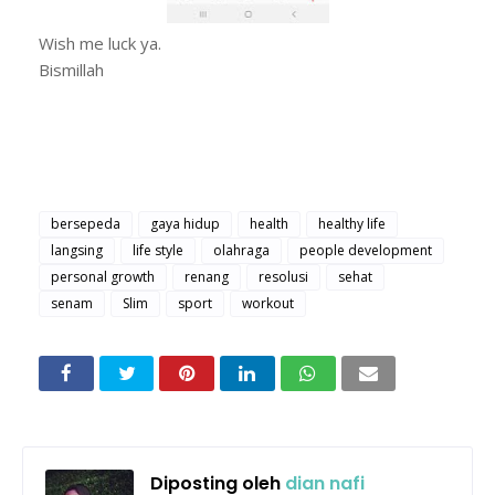
Wish me luck ya.
Bismillah
bersepeda
gaya hidup
health
healthy life
langsing
life style
olahraga
people development
personal growth
renang
resolusi
sehat
senam
Slim
sport
workout
Diposting oleh
dian nafi