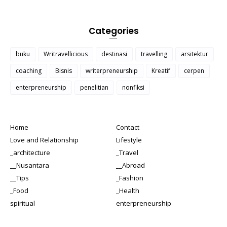
Categories
buku
Writravellicious
destinasi
travelling
arsitektur
coaching
Bisnis
writerpreneurship
Kreatif
cerpen
enterpreneurship
penelitian
nonfiksi
Home
Contact
Love and Relationship
Lifestyle
_architecture
_Travel
__Nusantara
__Abroad
__Tips
_Fashion
_Food
_Health
spiritual
enterpreneurship