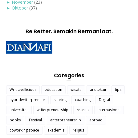
►
November
(23)
►
Oktober
(37)
Be Better. Semakin Bermanfaat.
Categories
Writravellicious
education
wisata
arsitektur
tips
hybridwriterpreneur
sharing
coaching
Digital
universitas
writerpreneurship
resensi
internasional
books
Festival
enterpreneurship
abroad
coworking space
akademis
relijius