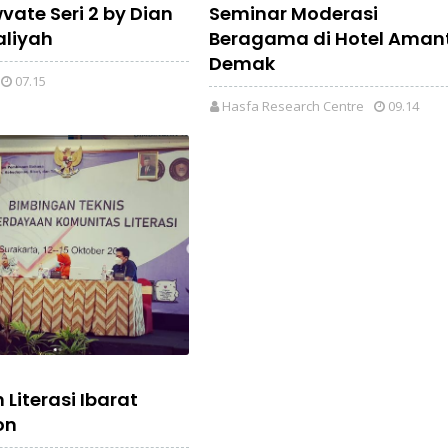
vate Seri 2 by Dian
Seminar Moderasi
aliyah
Beragama di Hotel Amant
Demak
07.15
Hasfa Research Centre
09.14
Literasi Ibarat
on