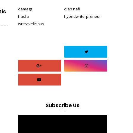
demagz
dian nafi
is
hasfa
hybridwriterpreneur
writravelicious
Subscribe Us