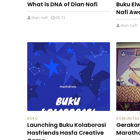
What is DNA of Dian Nafi
Buku Elw
Nafi Aw
dian nafi
05.13
dian nafi
BUKU
KOMUNITAS
Launching Buku Kolaborasi
Gerakan 
Hasfriends Hasfa Creative
Marath