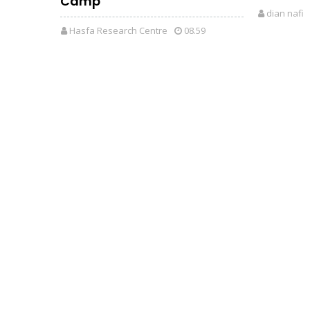
Camp
dian nafi
Hasfa Research Centre
08.59