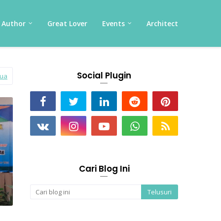
Author
Great Lover
Events
Architect
Social Plugin
mua
Cari Blog Ini