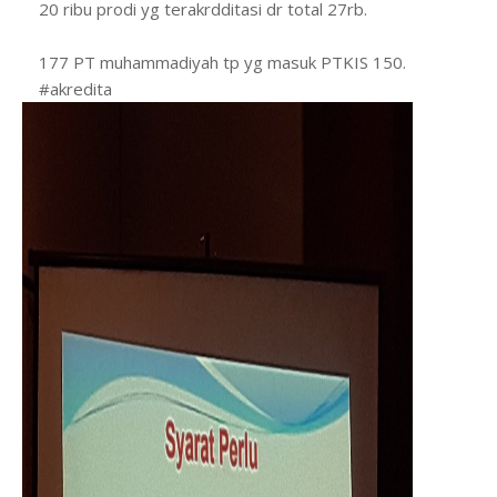
20 ribu prodi yg terakrdditasi dr total 27rb.
177 PT muhammadiyah tp yg masuk PTKIS 150.
#akredita