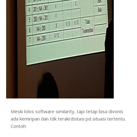
Meski lolos software similarity, tapi tetap bisa divonis
ada kemiripan dan tdk terakrdsitasi pd situasi tertentu.
Contoh: