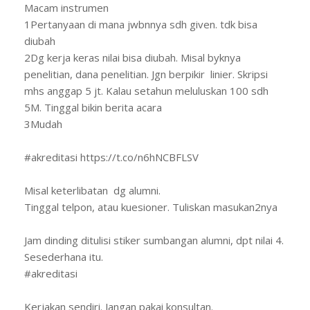
Macam instrumen
1Pertanyaan di mana jwbnnya sdh given. tdk bisa
diubah
2Dg kerja keras nilai bisa diubah. Misal byknya
penelitian, dana penelitian. Jgn berpikir linier. Skripsi
mhs anggap 5 jt. Kalau setahun meluluskan 100 sdh
5M. Tinggal bikin berita acara
3Mudah
#akreditasi https://t.co/n6hNCBFLSV
Misal keterlibatan dg alumni.
Tinggal telpon, atau kuesioner. Tuliskan masukan2nya
Jam dinding ditulisi stiker sumbangan alumni, dpt nilai 4.
Sesederhana itu.
#akreditasi
Kerjakan sendiri. Jangan pakai konsultan.