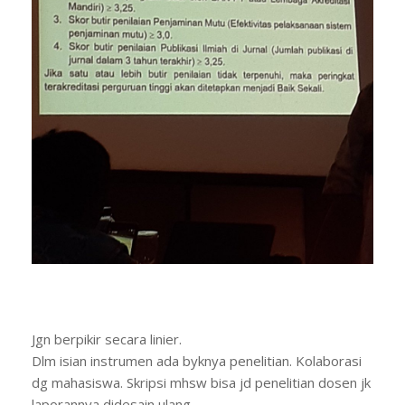
Jgn berpikir secara linier.
Dlm isian instrumen ada byknya penelitian. Kolaborasi
dg mahasiswa. Skripsi mhsw bisa jd penelitian dosen jk
laporannya didesain ulang.