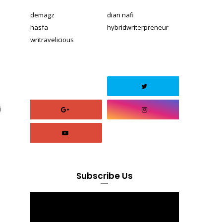
demagz
dian nafi
hasfa
hybridwriterpreneur
writravelicious
i
Subscribe Us