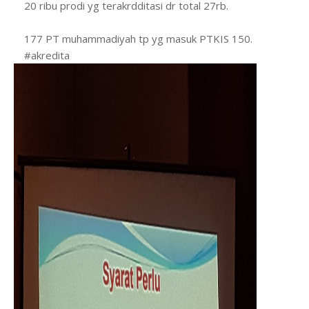
20 ribu prodi yg terakrdditasi dr total 27rb.
177 PT muhammadiyah tp yg masuk PTKIS 150.
#akredita