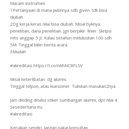
Macam instrumen
1Pertanyaan di mana jwbnnya sdh given. tdk bisa
diubah
2Dg kerja keras nilai bisa diubah. Misal byknya
penelitian, dana penelitian. Jgn berpikir linier. Skripsi
mhs anggap 5 jt. Kalau setahun meluluskan 100 sdh
5M. Tinggal bikin berita acara
3Mudah
#akreditasi https://t.co/n6hNCBFLSV
Misal keterlibatan dg alumni.
Tinggal telpon, atau kuesioner. Tuliskan masukan2nya
Jam dinding ditulisi stiker sumbangan alumni, dpt nilai 4.
Sesederhana itu.
#akreditasi
Kerjakan sendiri. Jangan pakai konsultan.