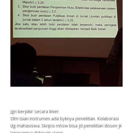
Jgn berpikir secara linier.
Dlm isian instrumen ada byknya penelitian. Kolaborasi
dg mahasiswa. Skripsi mhsw bisa jd penelitian dosen jk
laporannya didesain ulang.