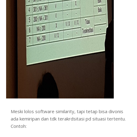
Meski lolos software similarity, tapi tetap bisa divonis
ada kemiripan dan tdk terakrdsitasi pd situasi tertentu.
Contoh: