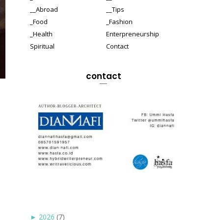
__Abroad
__Tips
_Food
_Fashion
_Health
Enterpreneurship
Spiritual
Contact
contact
►
2026
(7)