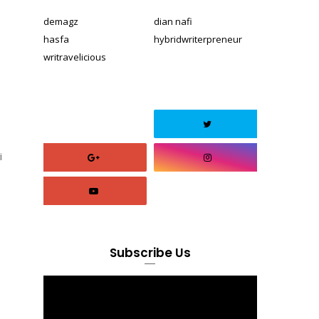
demagz
dian nafi
hasfa
hybridwriterpreneur
writravelicious
i
Subscribe Us