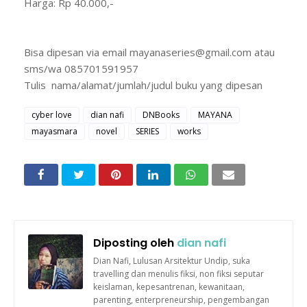
Harga: Rp 40.000,-
Bisa dipesan via email mayanaseries@gmail.com atau
sms/wa 085701591957
Tulis nama/alamat/jumlah/judul buku yang dipesan
cyber love
dian nafi
DNBooks
MAYANA
mayasmara
novel
SERIES
works
Diposting oleh
dian nafi
Dian Nafi, Lulusan Arsitektur Undip, suka
travelling dan menulis fiksi, non fiksi seputar
keislaman, kepesantrenan, kewanitaan,
parenting, enterpreneurship, pengembangan