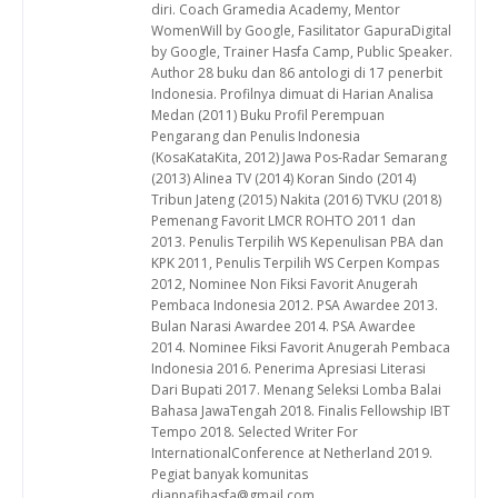
diri. Coach Gramedia Academy, Mentor
WomenWill by Google, Fasilitator GapuraDigital
by Google, Trainer Hasfa Camp, Public Speaker.
Author 28 buku dan 86 antologi di 17 penerbit
Indonesia. Profilnya dimuat di Harian Analisa
Medan (2011) Buku Profil Perempuan
Pengarang dan Penulis Indonesia
(KosaKataKita, 2012) Jawa Pos-Radar Semarang
(2013) Alinea TV (2014) Koran Sindo (2014)
Tribun Jateng (2015) Nakita (2016) TVKU (2018)
Pemenang Favorit LMCR ROHTO 2011 dan
2013. Penulis Terpilih WS Kepenulisan PBA dan
KPK 2011, Penulis Terpilih WS Cerpen Kompas
2012, Nominee Non Fiksi Favorit Anugerah
Pembaca Indonesia 2012. PSA Awardee 2013.
Bulan Narasi Awardee 2014. PSA Awardee
2014. Nominee Fiksi Favorit Anugerah Pembaca
Indonesia 2016. Penerima Apresiasi Literasi
Dari Bupati 2017. Menang Seleksi Lomba Balai
Bahasa JawaTengah 2018. Finalis Fellowship IBT
Tempo 2018. Selected Writer For
InternationalConference at Netherland 2019.
Pegiat banyak komunitas
diannafihasfa@gmail.com