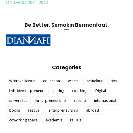
DN Events 2011-2012
Be Better. Semakin Bermanfaat.
Categories
Writravellicious
education
wisata
arsitektur
tips
hybridwriterpreneur
sharing
coaching
Digital
universitas
writerpreneurship
resensi
internasional
books
Festival
enterpreneurship
abroad
coworking space
akademis
relijius