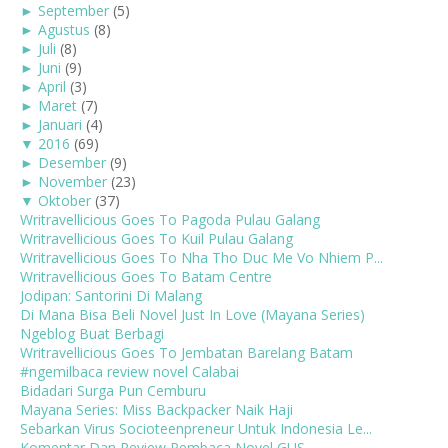
►
September
(5)
►
Agustus
(8)
►
Juli
(8)
►
Juni
(9)
►
April
(3)
►
Maret
(7)
►
Januari
(4)
▼
2016
(69)
►
Desember
(9)
►
November
(23)
▼
Oktober
(37)
Writravellicious Goes To Pagoda Pulau Galang
Writravellicious Goes To Kuil Pulau Galang
Writravellicious Goes To Nha Tho Duc Me Vo Nhiem P...
Writravellicious Goes To Batam Centre
Jodipan: Santorini Di Malang
Di Mana Bisa Beli Novel Just In Love (Mayana Series)
Ngeblog Buat Berbagi
Writravellicious Goes To Jembatan Barelang Batam
#ngemilbaca review novel Calabai
Bidadari Surga Pun Cemburu
Mayana Series: Miss Backpacker Naik Haji
Sebarkan Virus Socioteenpreneur Untuk Indonesia Le...
Komentar Dan Review Pembaca Novel GUS