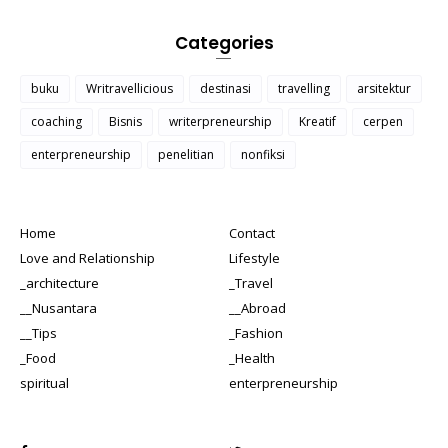
Categories
buku
Writravellicious
destinasi
travelling
arsitektur
coaching
Bisnis
writerpreneurship
Kreatif
cerpen
enterpreneurship
penelitian
nonfiksi
Home
Contact
Love and Relationship
Lifestyle
_architecture
_Travel
__Nusantara
__Abroad
__Tips
_Fashion
_Food
_Health
spiritual
enterpreneurship