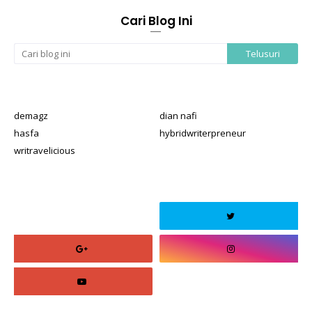
Cari Blog Ini
demagz
dian nafi
hasfa
hybridwriterpreneur
writravelicious