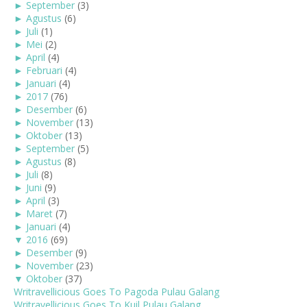
►
September
(3)
►
Agustus
(6)
►
Juli
(1)
►
Mei
(2)
►
April
(4)
►
Februari
(4)
►
Januari
(4)
►
2017
(76)
►
Desember
(6)
►
November
(13)
►
Oktober
(13)
►
September
(5)
►
Agustus
(8)
►
Juli
(8)
►
Juni
(9)
►
April
(3)
►
Maret
(7)
►
Januari
(4)
▼
2016
(69)
►
Desember
(9)
►
November
(23)
▼
Oktober
(37)
Writravellicious Goes To Pagoda Pulau Galang
Writravellicious Goes To Kuil Pulau Galang