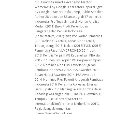
diri. Coach Gramedia Academy, Mentor
WomenWill by Google, Fasilitator GapuraDigital
by Google, Trainer Hasfa Camp, Public Speaker.
Author 28 buku dan 86 antologi di 17 penerbit
Indonesia. Profilnya dimuat di Harian Analisa
Medan (2011) Buku Profil Perempuan
Pengarang dan Penulis Indonesia
(KosaKataKita, 2012) Jawa Pos-Radar Semarang
(2013) Alinea TV (2014) Koran Sindo (2014)
Tribun Jateng (2015) Nakita (2016) TVKU (2018)
Pemenang Favorit LMCR ROHTO 2011 dan
2013. Penulis Terpilih WS Kepenulisan PBA dan
KPK 2011, Penulis Terpilih WS Cerpen Kompas
2012, Nominee Non Fiksi Favorit Anugerah
Pembaca Indonesia 2012. PSA Awardee 2013.
Bulan Narasi Awardee 2014. PSA Awardee
2014. Nominee Fiksi Favorit Anugerah Pembaca
Indonesia 2016. Penerima Apresiasi Literasi
Dari Bupati 2017. Menang Seleksi Lomba Balai
Bahasa JawaTengah 2018. Finalis Fellowship IBT
Tempo 2018. Selected Writer For
InternationalConference at Netherland 2019.
Pegiat banyak komunitas
diannafihasfa@gmail.com