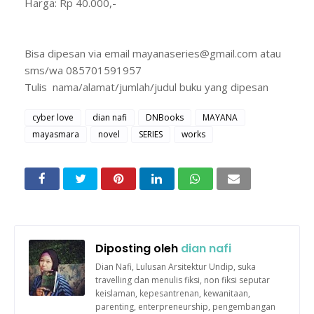
Harga: Rp 40.000,-
Bisa dipesan via email mayanaseries@gmail.com atau
sms/wa 085701591957
Tulis nama/alamat/jumlah/judul buku yang dipesan
cyber love
dian nafi
DNBooks
MAYANA
mayasmara
novel
SERIES
works
Diposting oleh
dian nafi
Dian Nafi, Lulusan Arsitektur Undip, suka
travelling dan menulis fiksi, non fiksi seputar
keislaman, kepesantrenan, kewanitaan,
parenting, enterpreneurship, pengembangan