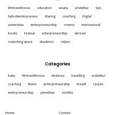
Writravellicious
education
wisata
arsitektur
tips
hybridwriterpreneur
sharing
coaching
Digital
universitas
writerpreneurship
resensi
internasional
books
Festival
enterpreneurship
abroad
coworking space
akademis
relijius
Categories
buku
Writravellicious
destinasi
travelling
arsitektur
coaching
Bisnis
writerpreneurship
Kreatif
cerpen
enterpreneurship
penelitian
nonfiksi
Home
Contact