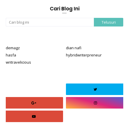
Cari Blog Ini
demagz
dian nafi
hasfa
hybridwriterpreneur
writravelicious