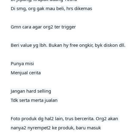
Di smg, org gak mau beli, hrs dikemas

Gmn cara agar org2 ter trigger
Beri value yg lbh. Bukan hy free ongkir, byk diskon dll.

Punya misi

Menjual cerita

Jangan hard selling

Tdk serta merta jualan

Foto produk dg hal2 lain, trus bercerita. Org2 akan 
nanya2 nyrempet2 ke produk, baru masuk