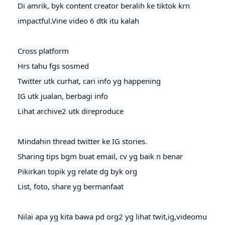
Di amrik, byk content creator beralih ke tiktok krn 
impactful.Vine video 6 dtk itu kalah

Cross platform

Hrs tahu fgs sosmed

Twitter utk curhat, cari info yg happening

IG utk jualan, berbagi info

Lihat archive2 utk direproduce
Mindahin thread twitter ke IG stories.

Sharing tips bgm buat email, cv yg baik n benar

Pikirkan topik yg relate dg byk org

List, foto, share yg bermanfaat

Nilai apa yg kita bawa pd org2 yg lihat twit,ig,videomu