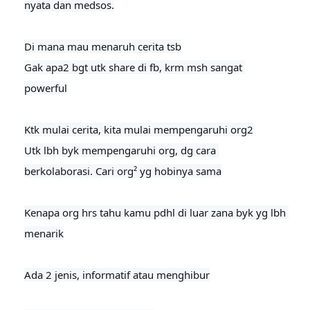
nyata dan medsos.

Di mana mau menaruh cerita tsb

Gak apa2 bgt utk share di fb, krm msh sangat 
powerful
Ktk mulai cerita, kita mulai mempengaruhi org2

Utk lbh byk mempengaruhi org, dg cara 
berkolaborasi. Cari org² yg hobinya sama

Kenapa org hrs tahu kamu pdhl di luar zana byk yg lbh 
menarik

Ada 2 jenis, informatif atau menghibur