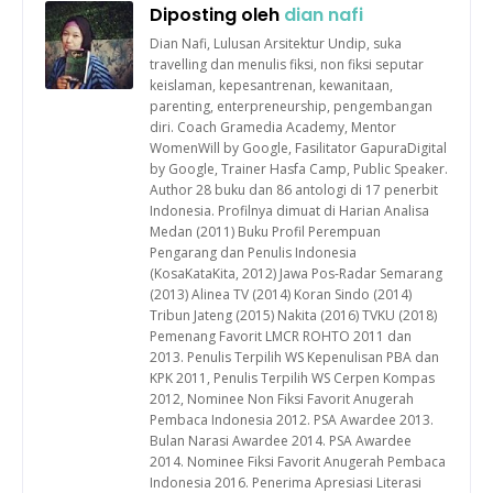
Diposting oleh
dian nafi
Dian Nafi, Lulusan Arsitektur Undip, suka
travelling dan menulis fiksi, non fiksi seputar
keislaman, kepesantrenan, kewanitaan,
parenting, enterpreneurship, pengembangan
diri. Coach Gramedia Academy, Mentor
WomenWill by Google, Fasilitator GapuraDigital
by Google, Trainer Hasfa Camp, Public Speaker.
Author 28 buku dan 86 antologi di 17 penerbit
Indonesia. Profilnya dimuat di Harian Analisa
Medan (2011) Buku Profil Perempuan
Pengarang dan Penulis Indonesia
(KosaKataKita, 2012) Jawa Pos-Radar Semarang
(2013) Alinea TV (2014) Koran Sindo (2014)
Tribun Jateng (2015) Nakita (2016) TVKU (2018)
Pemenang Favorit LMCR ROHTO 2011 dan
2013. Penulis Terpilih WS Kepenulisan PBA dan
KPK 2011, Penulis Terpilih WS Cerpen Kompas
2012, Nominee Non Fiksi Favorit Anugerah
Pembaca Indonesia 2012. PSA Awardee 2013.
Bulan Narasi Awardee 2014. PSA Awardee
2014. Nominee Fiksi Favorit Anugerah Pembaca
Indonesia 2016. Penerima Apresiasi Literasi