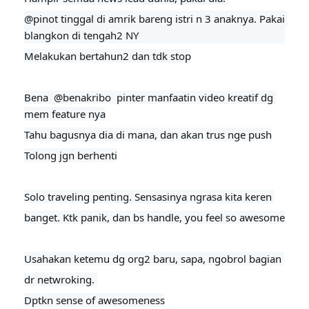
@pinot tinggal di amrik bareng istri n 3 anaknya. Pakai 
blangkon di tengah2 NY
Melakukan bertahun2 dan tdk stop
Bena  
@benakribo 
 pinter manfaatin video kreatif dg 
mem feature nya
Tahu bagusnya dia di mana, dan akan trus nge push

Tolong jgn berhenti

Solo traveling penting. Sensasinya ngrasa kita keren 
banget. Ktk panik, dan bs handle, you feel so awesome
Usahakan ketemu dg org2 baru, sapa, ngobrol bagian 
dr netwroking. 

Dptkn sense of awesomeness
