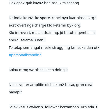
Gak apa2 gak kaya2 bgt, asal kita senang
Dr india ke NZ  ke spore, capeknya luar biasa. Org2 
ekstrovert nge charge klo ketemu byk org.

Klo introvert, malah draining. Jd butuh ngembaliin 
energi selama 3 hari. 

Tp tetap semangat meski struggling krn suka dan utk 
#personalbranding
Kalau mmg worthed, keep doing it
Noise yg ter amplifie oleh akun2 besar, gmn cara 
hadapi?

Sejak kasus awkarin, follower bertambah. Krn ada 3 