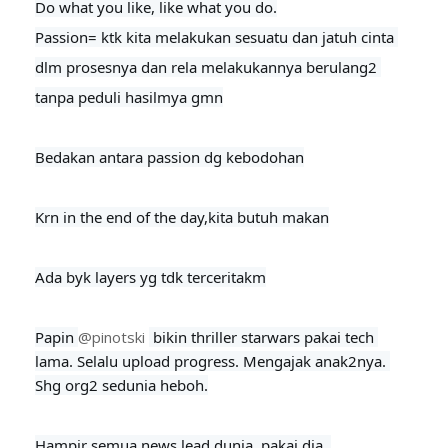
Do what you like, like what you do.

Passion= ktk kita melakukan sesuatu dan jatuh cinta 
dlm prosesnya dan rela melakukannya berulang2 
tanpa peduli hasilmya gmn

Bedakan antara passion dg kebodohan

Krn in the end of the day,kita butuh makan

Ada byk layers yg tdk terceritakm
Papin 
@pinotski
 bikin thriller starwars pakai tech 
lama. Selalu upload progress. Mengajak anak2nya. 
Shg org2 sedunia heboh.
Hampir semua news lead dunia, pakai dia. 