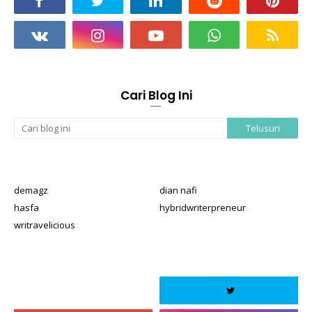
Cari Blog Ini
demagz
dian nafi
hasfa
hybridwriterpreneur
writravelicious