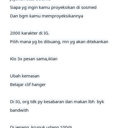
Siapa yg ingin kamu proyeksikan di sosmed

Dan bgm kamu memproyeksikannya

2000 karakter di IG.

Pilih mana yg bs dibuang, mn yg akan ditekankan

Klo 3x pesan sama,iklan
Ubah kemasan

Belajar clif hanger

Di IG, org tdk py kesabaran dan makan lbh  byk 
bandwith

Di jepang, krupuk udang 100rb
