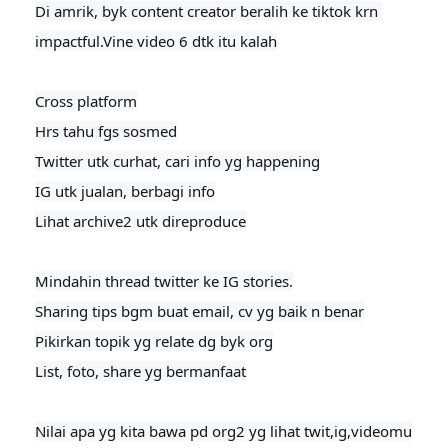
Di amrik, byk content creator beralih ke tiktok krn 
impactful.Vine video 6 dtk itu kalah

Cross platform

Hrs tahu fgs sosmed

Twitter utk curhat, cari info yg happening

IG utk jualan, berbagi info

Lihat archive2 utk direproduce
Mindahin thread twitter ke IG stories.

Sharing tips bgm buat email, cv yg baik n benar

Pikirkan topik yg relate dg byk org

List, foto, share yg bermanfaat

Nilai apa yg kita bawa pd org2 yg lihat twit,ig,videomu