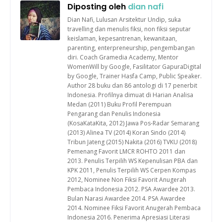
Diposting oleh
dian nafi
Dian Nafi, Lulusan Arsitektur Undip, suka
travelling dan menulis fiksi, non fiksi seputar
keislaman, kepesantrenan, kewanitaan,
parenting, enterpreneurship, pengembangan
diri. Coach Gramedia Academy, Mentor
WomenWill by Google, Fasilitator GapuraDigital
by Google, Trainer Hasfa Camp, Public Speaker.
Author 28 buku dan 86 antologi di 17 penerbit
Indonesia. Profilnya dimuat di Harian Analisa
Medan (2011) Buku Profil Perempuan
Pengarang dan Penulis Indonesia
(KosaKataKita, 2012) Jawa Pos-Radar Semarang
(2013) Alinea TV (2014) Koran Sindo (2014)
Tribun Jateng (2015) Nakita (2016) TVKU (2018)
Pemenang Favorit LMCR ROHTO 2011 dan
2013. Penulis Terpilih WS Kepenulisan PBA dan
KPK 2011, Penulis Terpilih WS Cerpen Kompas
2012, Nominee Non Fiksi Favorit Anugerah
Pembaca Indonesia 2012. PSA Awardee 2013.
Bulan Narasi Awardee 2014. PSA Awardee
2014. Nominee Fiksi Favorit Anugerah Pembaca
Indonesia 2016. Penerima Apresiasi Literasi