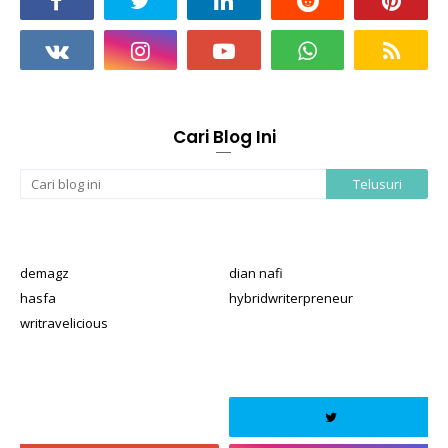
Cari Blog Ini
demagz
dian nafi
hasfa
hybridwriterpreneur
writravelicious