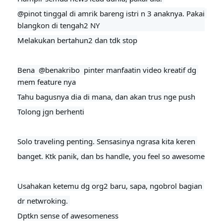
@pinot tinggal di amrik bareng istri n 3 anaknya. Pakai 
blangkon di tengah2 NY
Melakukan bertahun2 dan tdk stop
Bena  
@benakribo 
 pinter manfaatin video kreatif dg 
mem feature nya
Tahu bagusnya dia di mana, dan akan trus nge push

Tolong jgn berhenti

Solo traveling penting. Sensasinya ngrasa kita keren 
banget. Ktk panik, dan bs handle, you feel so awesome
Usahakan ketemu dg org2 baru, sapa, ngobrol bagian 
dr netwroking. 

Dptkn sense of awesomeness
