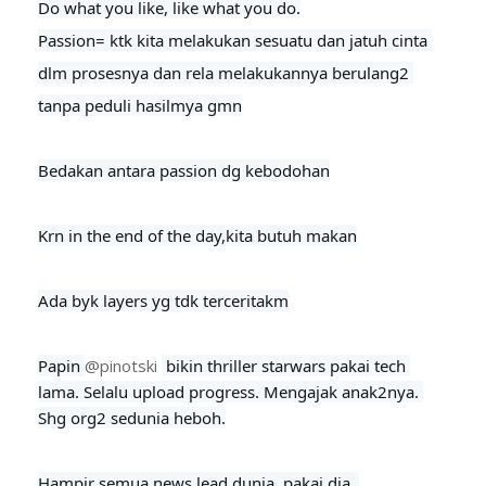
Do what you like, like what you do.

Passion= ktk kita melakukan sesuatu dan jatuh cinta 
dlm prosesnya dan rela melakukannya berulang2 
tanpa peduli hasilmya gmn

Bedakan antara passion dg kebodohan

Krn in the end of the day,kita butuh makan

Ada byk layers yg tdk terceritakm
Papin 
@pinotski
 bikin thriller starwars pakai tech 
lama. Selalu upload progress. Mengajak anak2nya. 
Shg org2 sedunia heboh.
Hampir semua news lead dunia, pakai dia. 