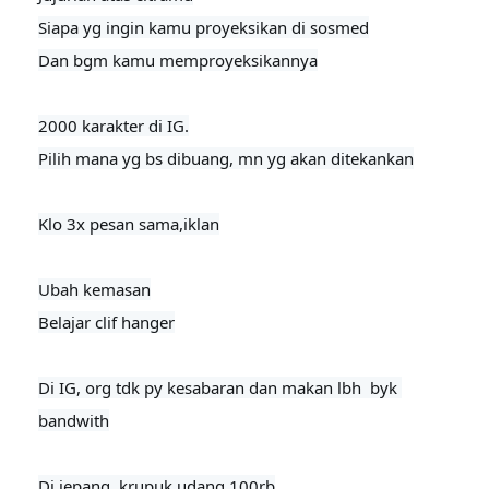
Siapa yg ingin kamu proyeksikan di sosmed

Dan bgm kamu memproyeksikannya

2000 karakter di IG.

Pilih mana yg bs dibuang, mn yg akan ditekankan

Klo 3x pesan sama,iklan
Ubah kemasan

Belajar clif hanger

Di IG, org tdk py kesabaran dan makan lbh  byk 
bandwith

Di jepang, krupuk udang 100rb
