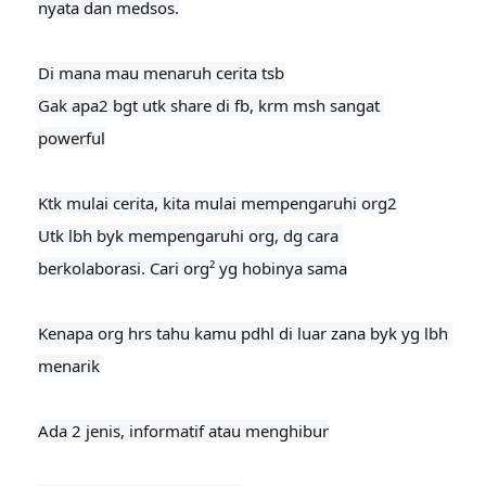
nyata dan medsos.

Di mana mau menaruh cerita tsb

Gak apa2 bgt utk share di fb, krm msh sangat 
powerful
Ktk mulai cerita, kita mulai mempengaruhi org2

Utk lbh byk mempengaruhi org, dg cara 
berkolaborasi. Cari org² yg hobinya sama

Kenapa org hrs tahu kamu pdhl di luar zana byk yg lbh 
menarik

Ada 2 jenis, informatif atau menghibur