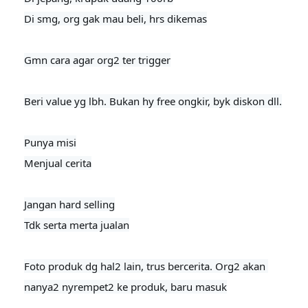
Di smg, org gak mau beli, hrs dikemas

Gmn cara agar org2 ter trigger
Beri value yg lbh. Bukan hy free ongkir, byk diskon dll.

Punya misi

Menjual cerita

Jangan hard selling

Tdk serta merta jualan

Foto produk dg hal2 lain, trus bercerita. Org2 akan 
nanya2 nyrempet2 ke produk, baru masuk