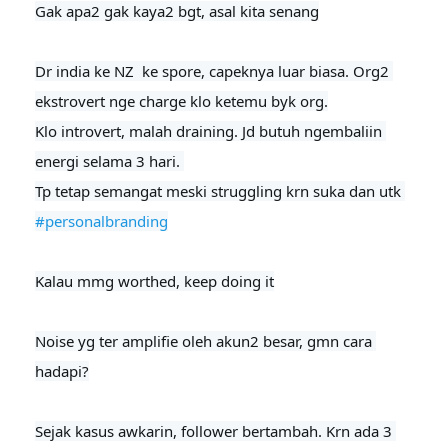
Gak apa2 gak kaya2 bgt, asal kita senang
Dr india ke NZ  ke spore, capeknya luar biasa. Org2 
ekstrovert nge charge klo ketemu byk org.

Klo introvert, malah draining. Jd butuh ngembaliin 
energi selama 3 hari. 

Tp tetap semangat meski struggling krn suka dan utk 
#personalbranding
Kalau mmg worthed, keep doing it
Noise yg ter amplifie oleh akun2 besar, gmn cara 
hadapi?

Sejak kasus awkarin, follower bertambah. Krn ada 3 