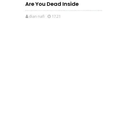
Are You Dead Inside
dian nafi
17.21