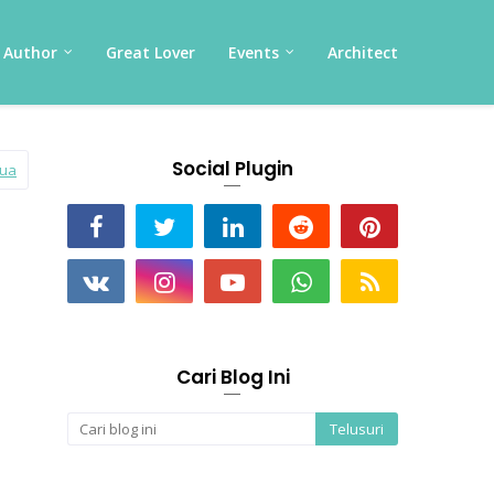
Author
Great Lover
Events
Architect
Social Plugin
mua
Cari Blog Ini