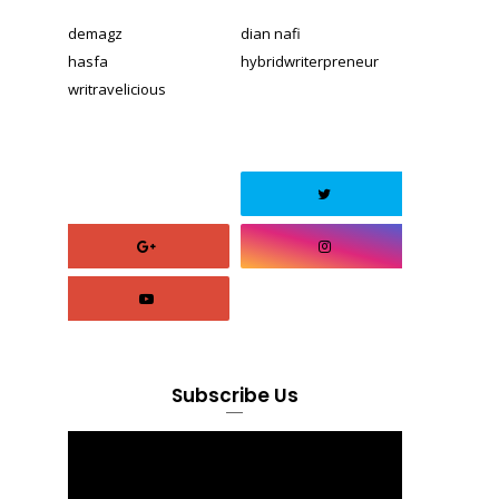
demagz
dian nafi
hasfa
hybridwriterpreneur
writravelicious
Subscribe Us