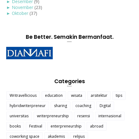
►
Desember
(9)
►
November
(23)
►
Oktober
(37)
Be Better. Semakin Bermanfaat.
Categories
Writravellicious
education
wisata
arsitektur
tips
hybridwriterpreneur
sharing
coaching
Digital
universitas
writerpreneurship
resensi
internasional
books
Festival
enterpreneurship
abroad
coworking space
akademis
relijius