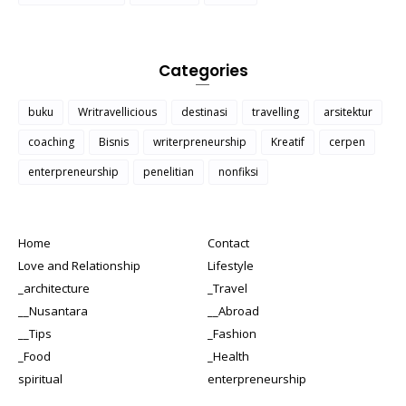
Categories
buku
Writravellicious
destinasi
travelling
arsitektur
coaching
Bisnis
writerpreneurship
Kreatif
cerpen
enterpreneurship
penelitian
nonfiksi
Home
Contact
Love and Relationship
Lifestyle
_architecture
_Travel
__Nusantara
__Abroad
__Tips
_Fashion
_Food
_Health
spiritual
enterpreneurship