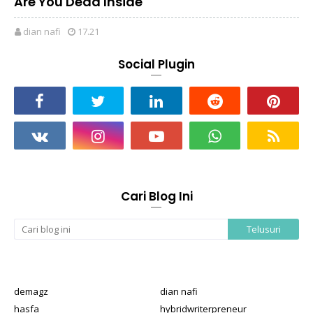
Are You Dead Inside
dian nafi
17.21
Social Plugin
Cari Blog Ini
demagz
dian nafi
hasfa
hybridwriterpreneur