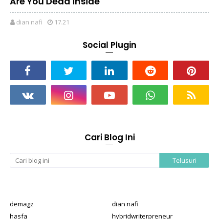
Are You Dead Inside
dian nafi
17.21
Social Plugin
Cari Blog Ini
demagz
dian nafi
hasfa
hybridwriterpreneur