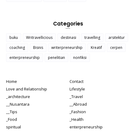
Categories
buku
Writravellicious
destinasi
travelling
arsitektur
coaching
Bisnis
writerpreneurship
Kreatif
cerpen
enterpreneurship
penelitian
nonfiksi
Home
Contact
Love and Relationship
Lifestyle
_architecture
_Travel
__Nusantara
__Abroad
__Tips
_Fashion
_Food
_Health
spiritual
enterpreneurship