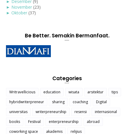
►
Desember
(9)
►
November
(23)
►
Oktober
(37)
Be Better. Semakin Bermanfaat.
Categories
Writravellicious
education
wisata
arsitektur
tips
hybridwriterpreneur
sharing
coaching
Digital
universitas
writerpreneurship
resensi
internasional
books
Festival
enterpreneurship
abroad
coworking space
akademis
relijius