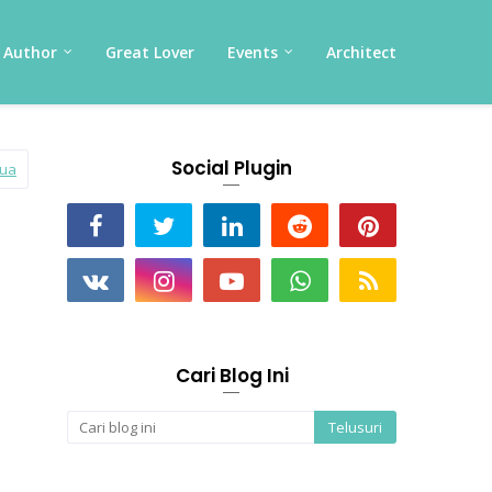
Author
Great Lover
Events
Architect
Social Plugin
mua
Cari Blog Ini