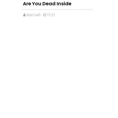
Are You Dead Inside
dian nafi
17.21