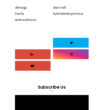
demagz
dian nafi
hasfa
hybridwriterpreneur
writravelicious
Subscribe Us