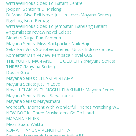
Writravellicious Goes To Batam Centre
Jodipan: Santorini Di Malang
Di Mana Bisa Beli Novel Just In Love (Mayana Series)
Ngeblog Buat Berbagi
Writravellicious Goes To Jembatan Barelang Batam
#ngemilbaca review novel Calabai
Bidadari Surga Pun Cemburu
Mayana Series: Miss Backpacker Naik Haji
Sebarkan Virus Socioteenpreneur Untuk Indonesia Le...
Komentar Dan Review Pembaca Novel GUS
THE YOUNG MAN AND THE OLD CITY (Mayana Series)
THREEZ (Mayana Series)
Dosen Gaib
Mayana Series : LELAKI PERTAMA
Mayana Series: Just In Love
Novel LELAKI KUTUNGGU LELAKUMU : Mayana Series
Mayana Series: Novel Sarvatraesa
Mayana Series: Mayasmara
Wonderful Moment With Wonderful Friends Watching W...
NEW BOOK : Three Musketeers Go To Ubud
MAYANA SERIES
Mesir Suatu Waktu
RUMAH TANGGA PENUH CINTA
Pantang Menyerah Mengasuh Asih ABK