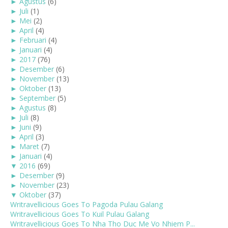
►
Agustus
(6)
►
Juli
(1)
►
Mei
(2)
►
April
(4)
►
Februari
(4)
►
Januari
(4)
►
2017
(76)
►
Desember
(6)
►
November
(13)
►
Oktober
(13)
►
September
(5)
►
Agustus
(8)
►
Juli
(8)
►
Juni
(9)
►
April
(3)
►
Maret
(7)
►
Januari
(4)
▼
2016
(69)
►
Desember
(9)
►
November
(23)
▼
Oktober
(37)
Writravellicious Goes To Pagoda Pulau Galang
Writravellicious Goes To Kuil Pulau Galang
Writravellicious Goes To Nha Tho Duc Me Vo Nhiem P...