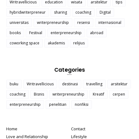
Writravellicious
education
wisata
arsitektur
tips
hybridwriterpreneur
sharing
coaching
Digital
universitas
writerpreneurship
resensi
internasional
books
Festival
enterpreneurship
abroad
coworking space
akademis
relijius
Categories
buku
Writravellicious
destinasi
travelling
arsitektur
coaching
Bisnis
writerpreneurship
Kreatif
cerpen
enterpreneurship
penelitian
nonfiksi
Home
Contact
Love and Relationship
Lifestyle