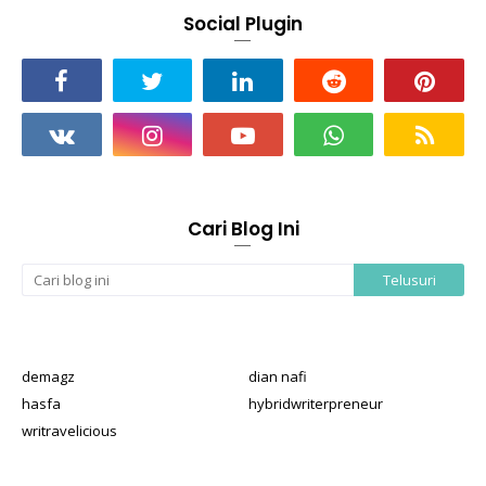
Social Plugin
Cari Blog Ini
demagz
dian nafi
hasfa
hybridwriterpreneur
writravelicious