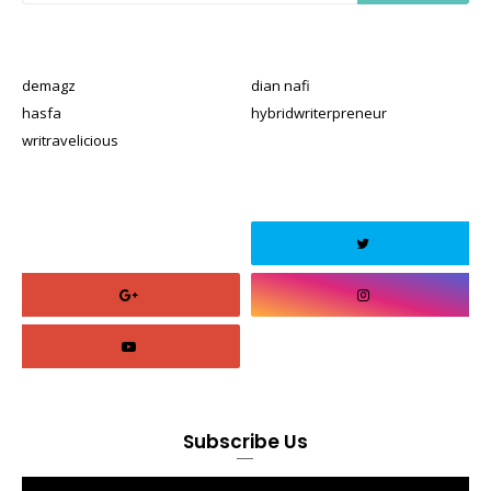
demagz
dian nafi
hasfa
hybridwriterpreneur
writravelicious
Subscribe Us