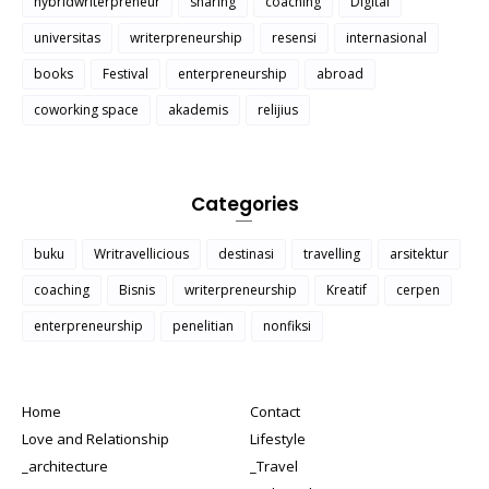
hybridwriterpreneur
sharing
coaching
Digital
universitas
writerpreneurship
resensi
internasional
books
Festival
enterpreneurship
abroad
coworking space
akademis
relijius
Categories
buku
Writravellicious
destinasi
travelling
arsitektur
coaching
Bisnis
writerpreneurship
Kreatif
cerpen
enterpreneurship
penelitian
nonfiksi
Home
Contact
Love and Relationship
Lifestyle
_architecture
_Travel