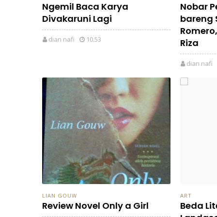
Ngemil Baca Karya
Nobar P
Divakaruni Lagi
bareng 
Romero,
dian nafi
10.53
Riza
dian nafi
LIAN GOUW
ART
Review Novel Only a Girl
Beda Lit