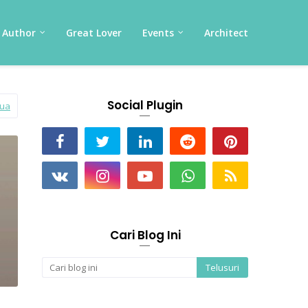
Author
Great Lover
Events
Architect
Social Plugin
mua
Cari Blog Ini