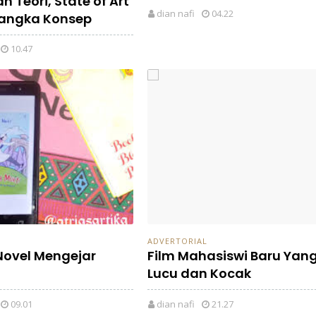
 Teori, State of Art
dian nafi
04.22
angka Konsep
10.47
ADVERTORIAL
Novel Mengejar
Film Mahasiswi Baru Yan
Lucu dan Kocak
09.01
dian nafi
21.27