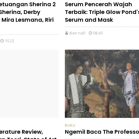
etuangan Sherina 2
Serum Pencerah Wajah
Sherina, Derby
Terbaik: Triple Glow Pond'
 Mira Lesmana, Riri
Serum and Mask
dian nafi
08.43
10.22
BUKU
erature Review,
Ngemil Baca The Professo