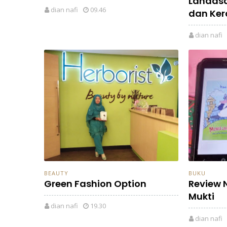
Landasan
dian nafi
09.46
dan Ker
dian nafi
BEAUTY
BUKU
Green Fashion Option
Review 
Mukti
dian nafi
19.30
dian nafi