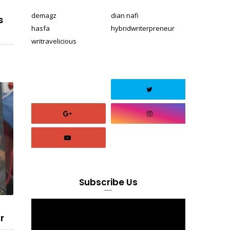
demagz
dian nafi
s
hasfa
hybridwriterpreneur
writravelicious
Subscribe Us
r