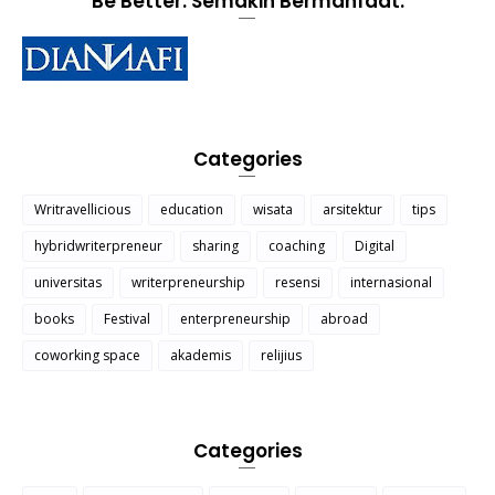
Be Better. Semakin Bermanfaat.
Categories
Writravellicious
education
wisata
arsitektur
tips
hybridwriterpreneur
sharing
coaching
Digital
universitas
writerpreneurship
resensi
internasional
books
Festival
enterpreneurship
abroad
coworking space
akademis
relijius
Categories