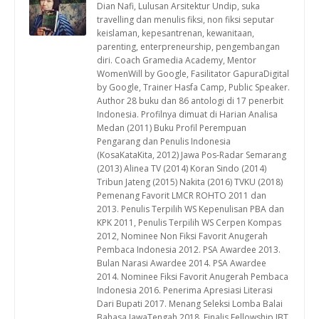
Dian Nafi, Lulusan Arsitektur Undip, suka
travelling dan menulis fiksi, non fiksi seputar
keislaman, kepesantrenan, kewanitaan,
parenting, enterpreneurship, pengembangan
diri. Coach Gramedia Academy, Mentor
WomenWill by Google, Fasilitator GapuraDigital
by Google, Trainer Hasfa Camp, Public Speaker.
Author 28 buku dan 86 antologi di 17 penerbit
Indonesia. Profilnya dimuat di Harian Analisa
Medan (2011) Buku Profil Perempuan
Pengarang dan Penulis Indonesia
(KosaKataKita, 2012) Jawa Pos-Radar Semarang
(2013) Alinea TV (2014) Koran Sindo (2014)
Tribun Jateng (2015) Nakita (2016) TVKU (2018)
Pemenang Favorit LMCR ROHTO 2011 dan
2013. Penulis Terpilih WS Kepenulisan PBA dan
KPK 2011, Penulis Terpilih WS Cerpen Kompas
2012, Nominee Non Fiksi Favorit Anugerah
Pembaca Indonesia 2012. PSA Awardee 2013.
Bulan Narasi Awardee 2014. PSA Awardee
2014. Nominee Fiksi Favorit Anugerah Pembaca
Indonesia 2016. Penerima Apresiasi Literasi
Dari Bupati 2017. Menang Seleksi Lomba Balai
Bahasa JawaTengah 2018. Finalis Fellowship IBT