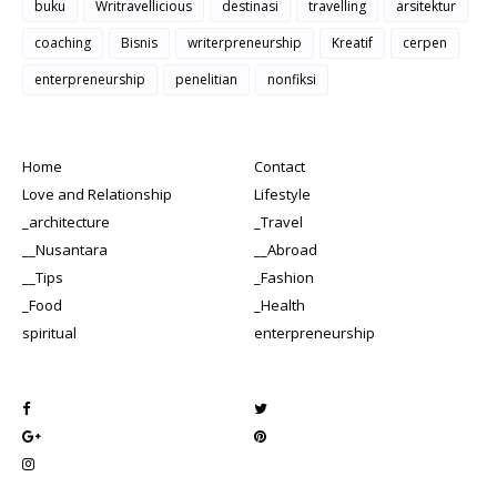
buku
Writravellicious
destinasi
travelling
arsitektur
coaching
Bisnis
writerpreneurship
Kreatif
cerpen
enterpreneurship
penelitian
nonfiksi
Home
Contact
Love and Relationship
Lifestyle
_architecture
_Travel
__Nusantara
__Abroad
__Tips
_Fashion
_Food
_Health
spiritual
enterpreneurship