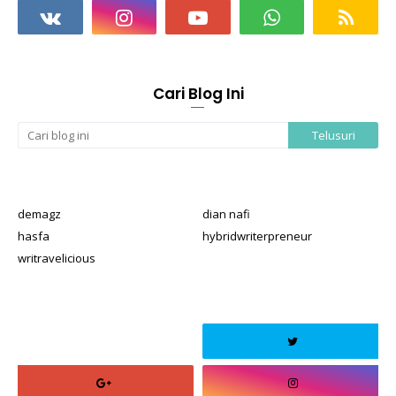
Cari Blog Ini
demagz
dian nafi
hasfa
hybridwriterpreneur
writravelicious