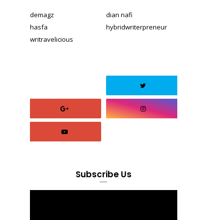
demagz
dian nafi
hasfa
hybridwriterpreneur
writravelicious
Subscribe Us