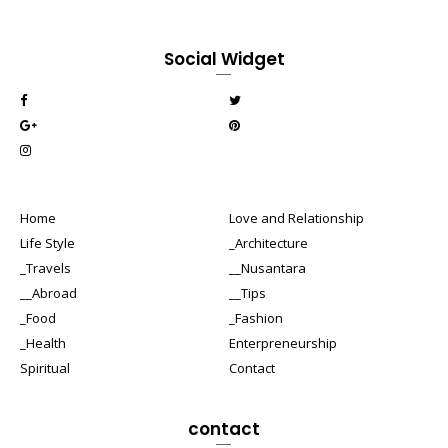
Social Widget
Home
Love and Relationship
Life Style
_Architecture
_Travels
__Nusantara
__Abroad
__Tips
_Food
_Fashion
_Health
Enterpreneurship
Spiritual
Contact
contact