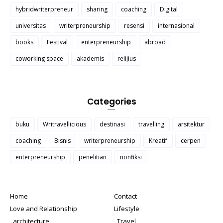
hybridwriterpreneur
sharing
coaching
Digital
universitas
writerpreneurship
resensi
internasional
books
Festival
enterpreneurship
abroad
coworking space
akademis
relijius
Categories
buku
Writravellicious
destinasi
travelling
arsitektur
coaching
Bisnis
writerpreneurship
Kreatif
cerpen
enterpreneurship
penelitian
nonfiksi
Home
Contact
Love and Relationship
Lifestyle
_architecture
_Travel