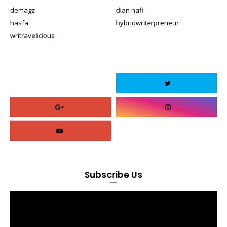
demagz
dian nafi
hasfa
hybridwriterpreneur
writravelicious
Subscribe Us