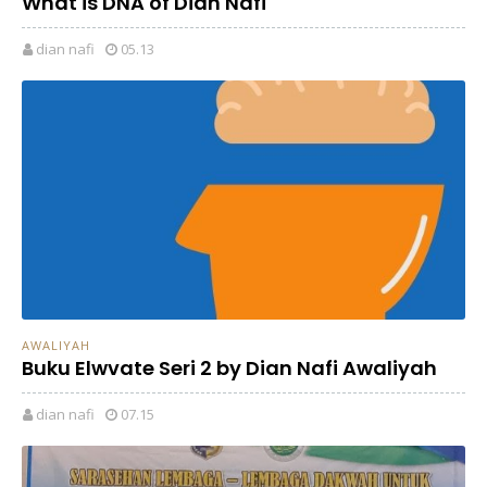
What is DNA of Dian Nafi
dian nafi
05.13
AWALIYAH
Buku Elwvate Seri 2 by Dian Nafi Awaliyah
dian nafi
07.15