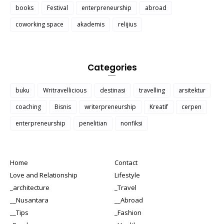
books
Festival
enterpreneurship
abroad
coworking space
akademis
relijius
Categories
buku
Writravellicious
destinasi
travelling
arsitektur
coaching
Bisnis
writerpreneurship
Kreatif
cerpen
enterpreneurship
penelitian
nonfiksi
Home
Contact
Love and Relationship
Lifestyle
_architecture
_Travel
__Nusantara
__Abroad
__Tips
_Fashion