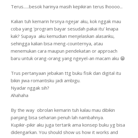
Terus......besok harinya masih kepikiran terus lhoooo...
Kalian tuh kemarin hrsnya ngejar aku, kok nggak mau
coba yang 'program bayar sesudah pakai itu' knapa
kak? Supaya aku kemudian menjelaskan alasanku,
sehingga kalian bisa meng-counternya, atau
menemukan cara maupun pendekatan or approach
baru untuk orang-orang yang ngeyel-an macam aku 😁
Trus pertanyaan jebakan ttg buku fisik dan digital itu
bikin jiwa romantisku jadi ambigu.
Nyadar nggak sih?
Ahahaha
By the way obrolan kemarin tuh kalau mau dibikin
panjang bisa seharian penuh lah nambahnya.
Kupikir-pikir aku juga tertarik ama konsep buku yg bisa
didengarkan. You should show us how it works and