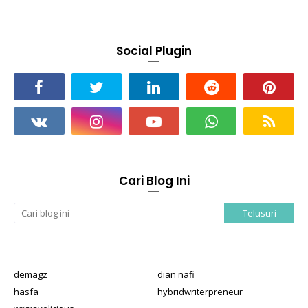
Social Plugin
Cari Blog Ini
demagz
dian nafi
hasfa
hybridwriterpreneur