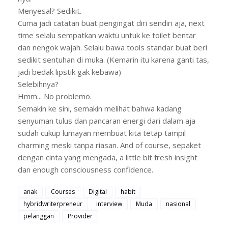
Menyesal? Sedikit.
Cuma jadi catatan buat pengingat diri sendiri aja, next
time selalu sempatkan waktu untuk ke toilet bentar
dan nengok wajah. Selalu bawa tools standar buat beri
sedikit sentuhan di muka. (Kemarin itu karena ganti tas,
j
adi bedak lipstik gak kebawa)
Selebihnya?
Hmm... No problemo.
Semakin ke sini, semakin melihat bahwa kadang
senyuman tulus dan pancaran energi dari dalam aja
sudah cukup lumayan membuat kita tetap tampil
charming meski tanpa riasan. And of course, sepaket
dengan cinta yang mengada, a little bit fresh insight
dan enough consciousness confidence.
anak
Courses
Digital
habit
hybridwriterpreneur
interview
Muda
nasional
pelanggan
Provider