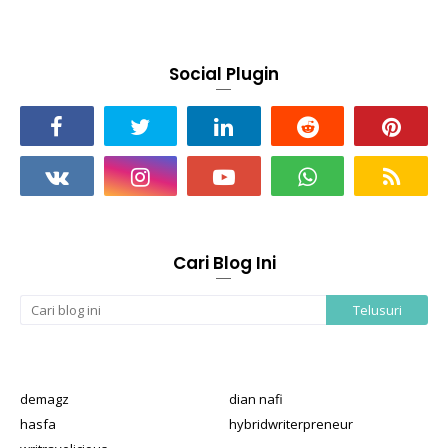
Social Plugin
Cari Blog Ini
demagz
dian nafi
hasfa
hybridwriterpreneur