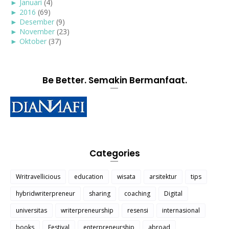
►
Januari
(4)
►
2016
(69)
►
Desember
(9)
►
November
(23)
►
Oktober
(37)
Be Better. Semakin Bermanfaat.
Categories
Writravellicious
education
wisata
arsitektur
tips
hybridwriterpreneur
sharing
coaching
Digital
universitas
writerpreneurship
resensi
internasional
books
Festival
enterpreneurship
abroad