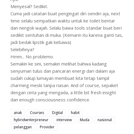
Menyesal? Sedikit.
Cuma jadi catatan buat pengingat diri sendiri aja, next
time selalu sempatkan waktu untuk ke toilet bentar
dan nengok wajah. Selalu bawa tools standar buat beri
sedikit sentuhan di muka. (Kemarin itu karena ganti tas,
j
adi bedak lipstik gak kebawa)
Selebihnya?
Hmm... No problemo.
Semakin ke sini, semakin melihat bahwa kadang
senyuman tulus dan pancaran energi dari dalam aja
sudah cukup lumayan membuat kita tetap tampil
charming meski tanpa riasan. And of course, sepaket
dengan cinta yang mengada, a little bit fresh insight
dan enough consciousness confidence.
anak
Courses
Digital
habit
hybridwriterpreneur
interview
Muda
nasional
pelanggan
Provider