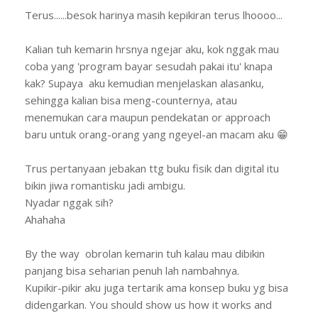
Terus......besok harinya masih kepikiran terus lhoooo...
Kalian tuh kemarin hrsnya ngejar aku, kok nggak mau
coba yang 'program bayar sesudah pakai itu' knapa
kak? Supaya aku kemudian menjelaskan alasanku,
sehingga kalian bisa meng-counternya, atau
menemukan cara maupun pendekatan or approach
baru untuk orang-orang yang ngeyel-an macam aku 😁
Trus pertanyaan jebakan ttg buku fisik dan digital itu
bikin jiwa romantisku jadi ambigu.
Nyadar nggak sih?
Ahahaha
By the way obrolan kemarin tuh kalau mau dibikin
panjang bisa seharian penuh lah nambahnya.
Kupikir-pikir aku juga tertarik ama konsep buku yg bisa
didengarkan. You should show us how it works and