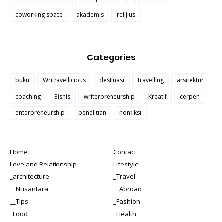
coworking space
akademis
relijius
Categories
buku
Writravellicious
destinasi
travelling
arsitektur
coaching
Bisnis
writerpreneurship
Kreatif
cerpen
enterpreneurship
penelitian
nonfiksi
Home
Contact
Love and Relationship
Lifestyle
_architecture
_Travel
__Nusantara
__Abroad
__Tips
_Fashion
_Food
_Health