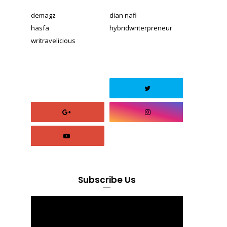
demagz
dian nafi
hasfa
hybridwriterpreneur
writravelicious
Subscribe Us