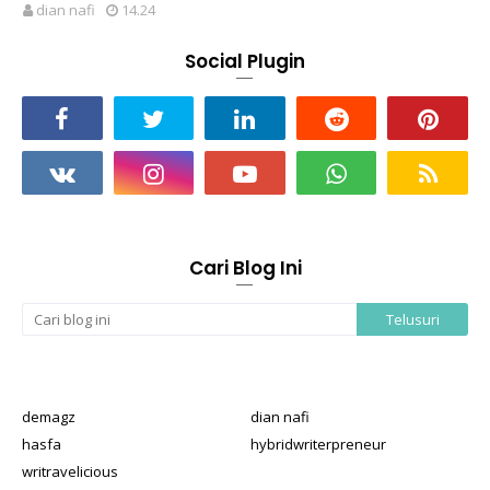
dian nafi
14.24
Social Plugin
Cari Blog Ini
demagz
dian nafi
hasfa
hybridwriterpreneur
writravelicious