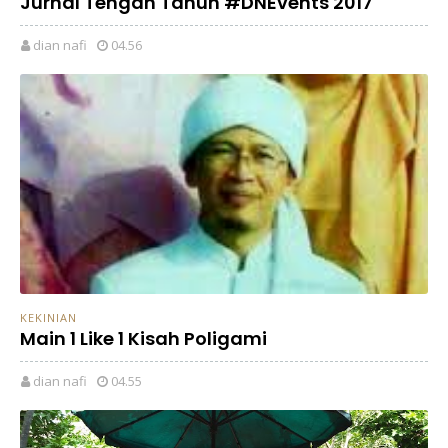
Jurnal Tengah Tahun #DNEvents 2017
dian nafi
04.56
KEKINIAN
Main 1 Like 1 Kisah Poligami
dian nafi
04.55