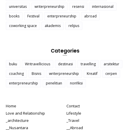
universitas
writerpreneurship
resensi
internasional
books
Festival
enterpreneurship
abroad
coworking space
akademis
relijius
Categories
buku
Writravellicious
destinasi
travelling
arsitektur
coaching
Bisnis
writerpreneurship
Kreatif
cerpen
enterpreneurship
penelitian
nonfiksi
Home
Contact
Love and Relationship
Lifestyle
_architecture
_Travel
__Nusantara
__Abroad