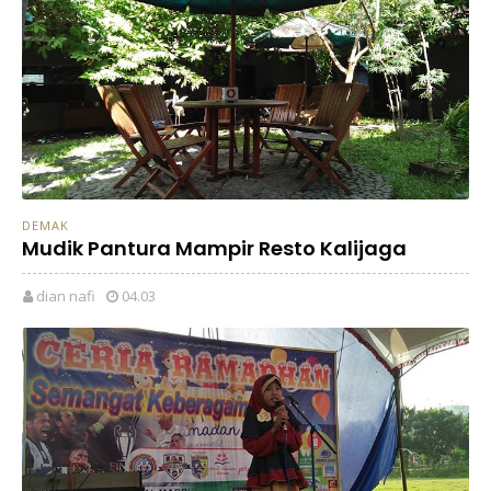
DEMAK
Mudik Pantura Mampir Resto Kalijaga
dian nafi
04.03