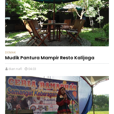
DEMAK
Mudik Pantura Mampir Resto Kalijaga
dian nafi
04.03