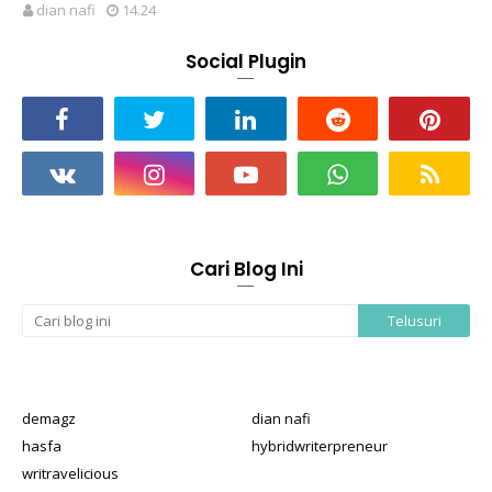
dian nafi
14.24
Social Plugin
Cari Blog Ini
demagz
dian nafi
hasfa
hybridwriterpreneur
writravelicious