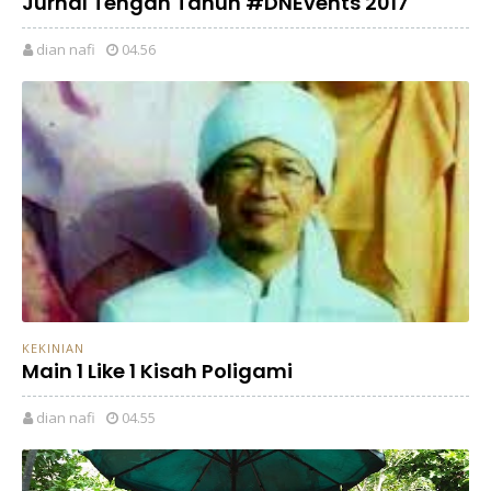
Jurnal Tengah Tahun #DNEvents 2017
dian nafi
04.56
KEKINIAN
Main 1 Like 1 Kisah Poligami
dian nafi
04.55