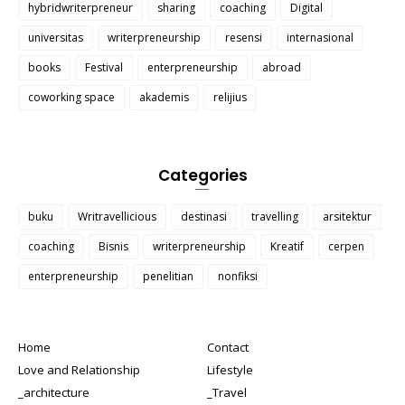
hybridwriterpreneur
sharing
coaching
Digital
universitas
writerpreneurship
resensi
internasional
books
Festival
enterpreneurship
abroad
coworking space
akademis
relijius
Categories
buku
Writravellicious
destinasi
travelling
arsitektur
coaching
Bisnis
writerpreneurship
Kreatif
cerpen
enterpreneurship
penelitian
nonfiksi
Home
Contact
Love and Relationship
Lifestyle
_architecture
_Travel