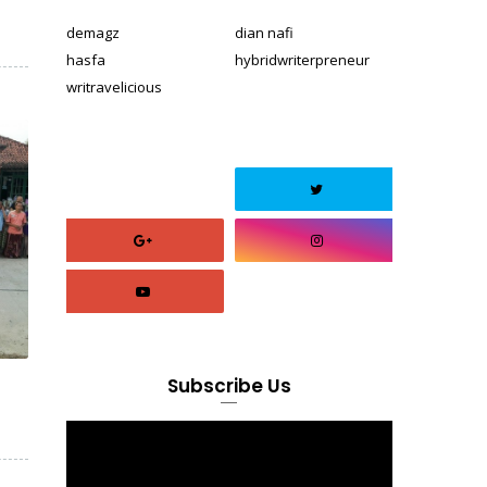
demagz
dian nafi
hasfa
hybridwriterpreneur
writravelicious
Subscribe Us