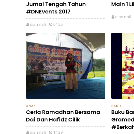
Jurnal Tengah Tahun
Main 1 L
#DNEvents 2017
dian nafi
dian nafi
04.56
ANAK
BARU
Ceria Ramadhan Bersama
Buku Ba
Dai Dan Hafidz Cilik
Gramed
#Berka
dian nafi
14.29