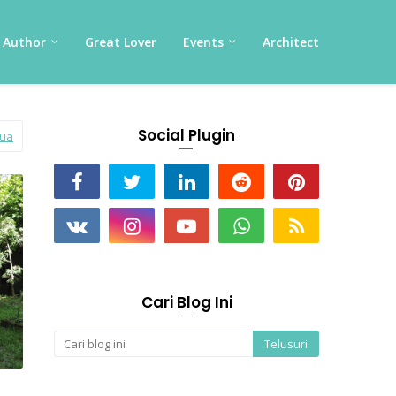
Author
Great Lover
Events
Architect
Social Plugin
mua
Cari Blog Ini