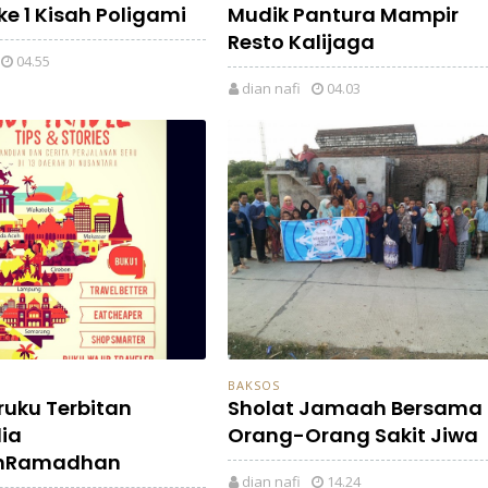
ike 1 Kisah Poligami
Mudik Pantura Mampir
Resto Kalijaga
04.55
dian nafi
04.03
BAKSOS
ruku Terbitan
Sholat Jamaah Bersama
ia
Orang-Orang Sakit Jiwa
hRamadhan
dian nafi
14.24