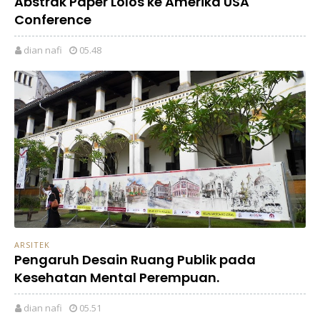
Abstrak Paper Lolos ke Amerika USA
Conference
dian nafi
05.48
ARSITEK
Pengaruh Desain Ruang Publik pada
Kesehatan Mental Perempuan.
dian nafi
05.51