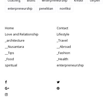
coaching
Bisnis
writerpreneurship
Kreatif
cerpen
enterpreneurship
penelitian
nonfiksi
Home
Contact
Love and Relationship
Lifestyle
_architecture
_Travel
__Nusantara
__Abroad
__Tips
_Fashion
_Food
_Health
spiritual
enterpreneurship