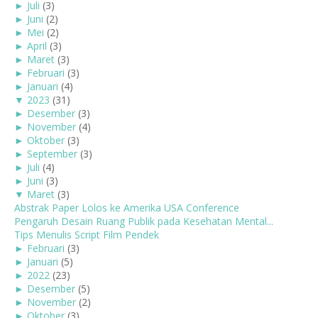
►
Juli
(3)
►
Juni
(2)
►
Mei
(2)
►
April
(3)
►
Maret
(3)
►
Februari
(3)
►
Januari
(4)
▼
2023
(31)
►
Desember
(3)
►
November
(4)
►
Oktober
(3)
►
September
(3)
►
Juli
(4)
►
Juni
(3)
▼
Maret
(3)
Abstrak Paper Lolos ke Amerika USA Conference
Pengaruh Desain Ruang Publik pada Kesehatan Mental...
Tips Menulis Script Film Pendek
►
Februari
(3)
►
Januari
(5)
►
2022
(23)
►
Desember
(5)
►
November
(2)
►
Oktober
(3)