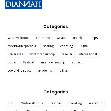
Categories
Writravellicious
education
wisata
arsitektur
tips
hybridwriterpreneur
sharing
coaching
Digital
universitas
writerpreneurship
resensi
internasional
books
Festival
enterpreneurship
abroad
coworking space
akademis
relijius
Categories
buku
Writravellicious
destinasi
travelling
arsitektur