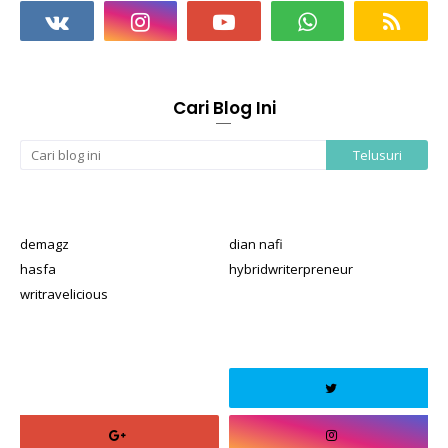
Cari Blog Ini
demagz
dian nafi
hasfa
hybridwriterpreneur
writravelicious