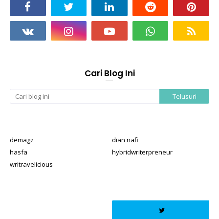
Cari Blog Ini
demagz
dian nafi
hasfa
hybridwriterpreneur
writravelicious