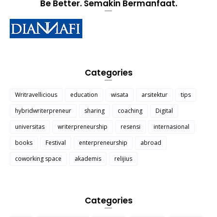
Be Better. Semakin Bermanfaat.
Categories
Writravellicious
education
wisata
arsitektur
tips
hybridwriterpreneur
sharing
coaching
Digital
universitas
writerpreneurship
resensi
internasional
books
Festival
enterpreneurship
abroad
coworking space
akademis
relijius
Categories