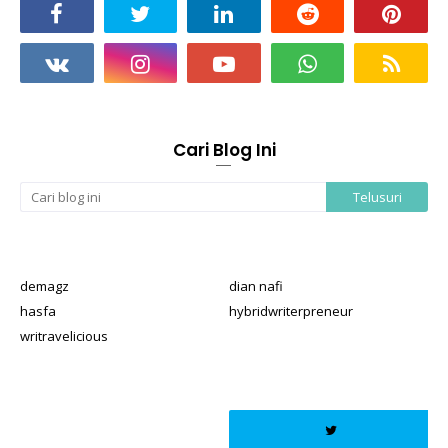
Cari Blog Ini
demagz
dian nafi
hasfa
hybridwriterpreneur
writravelicious