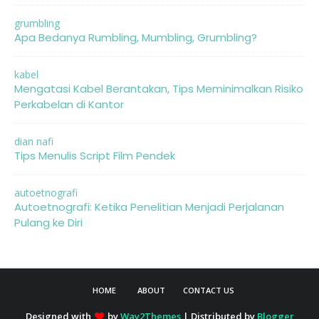
grumbling
Apa Bedanya Rumbling, Mumbling, Grumbling?
kabel
Mengatasi Kabel Berantakan, Tips Meminimalkan Risiko
Perkabelan di Kantor
dian nafi
Tips Menulis Script Film Pendek
autoetnografi
Autoetnografi: Ketika Penelitian Menjadi Perjalanan
Pulang ke Diri
HOME
ABOUT
CONTACT US
Designed with
by
Way2Themes
| Distributed by
Blogger