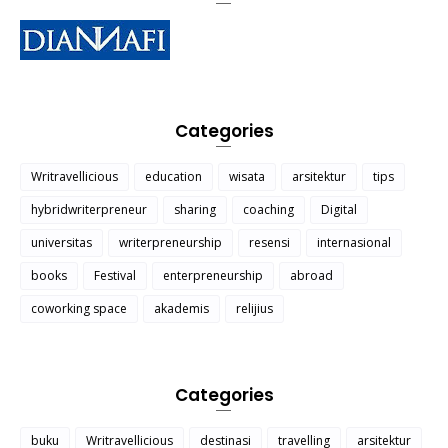
Categories
Writravellicious
education
wisata
arsitektur
tips
hybridwriterpreneur
sharing
coaching
Digital
universitas
writerpreneurship
resensi
internasional
books
Festival
enterpreneurship
abroad
coworking space
akademis
relijius
Categories
buku
Writravellicious
destinasi
travelling
arsitektur