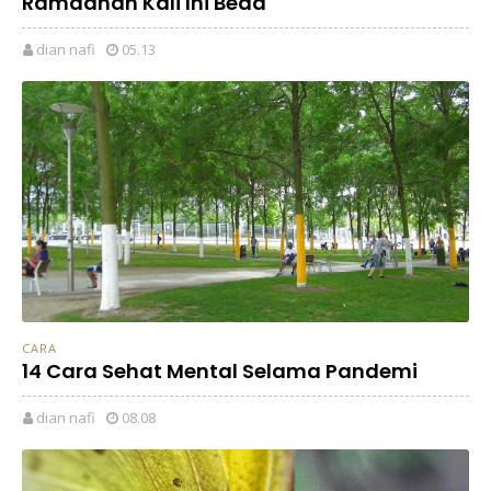
Ramadhan Kali Ini Beda
dian nafi
05.13
CARA
14 Cara Sehat Mental Selama Pandemi
dian nafi
08.08