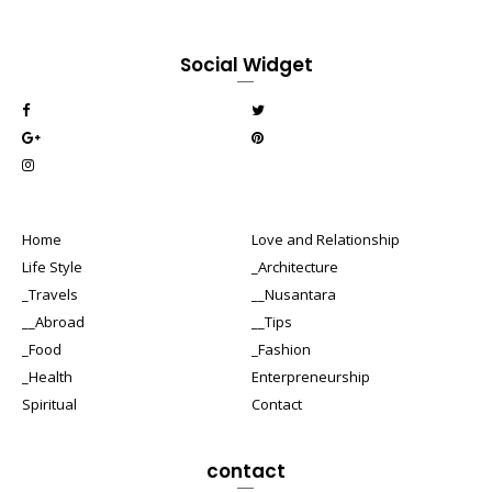
Social Widget
Home
Love and Relationship
Life Style
_Architecture
_Travels
__Nusantara
__Abroad
__Tips
_Food
_Fashion
_Health
Enterpreneurship
Spiritual
Contact
contact