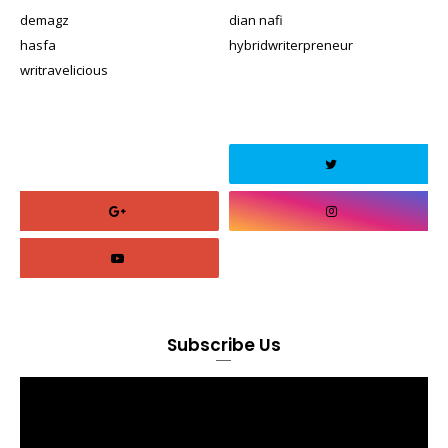
demagz
dian nafi
hasfa
hybridwriterpreneur
writravelicious
Subscribe Us