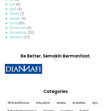
►
Juni
(9)
►
April
(3)
►
Maret
(7)
►
Januari
(4)
►
2016
(69)
►
Desember
(9)
►
November
(23)
►
Oktober
(37)
Be Better. Semakin Bermanfaat.
Categories
Writravellicious
education
wisata
arsitektur
tips
hybridwriterpreneur
sharing
coaching
Digital