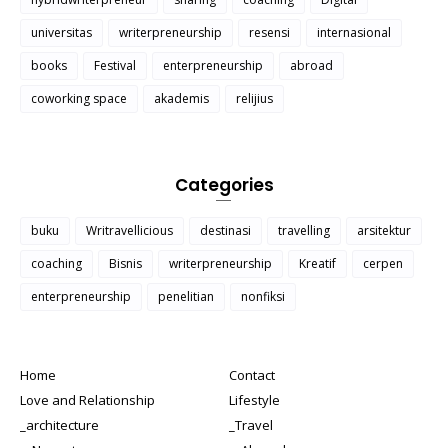
universitas
writerpreneurship
resensi
internasional
books
Festival
enterpreneurship
abroad
coworking space
akademis
relijius
Categories
buku
Writravellicious
destinasi
travelling
arsitektur
coaching
Bisnis
writerpreneurship
Kreatif
cerpen
enterpreneurship
penelitian
nonfiksi
Home
Contact
Love and Relationship
Lifestyle
_architecture
_Travel