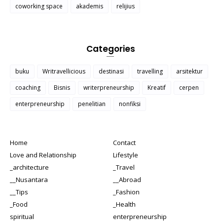
coworking space
akademis
relijius
Categories
buku
Writravellicious
destinasi
travelling
arsitektur
coaching
Bisnis
writerpreneurship
Kreatif
cerpen
enterpreneurship
penelitian
nonfiksi
Home
Contact
Love and Relationship
Lifestyle
_architecture
_Travel
__Nusantara
__Abroad
__Tips
_Fashion
_Food
_Health
spiritual
enterpreneurship