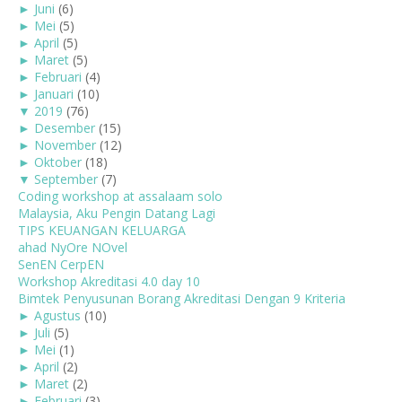
►
Juni
(6)
►
Mei
(5)
►
April
(5)
►
Maret
(5)
►
Februari
(4)
►
Januari
(10)
▼
2019
(76)
►
Desember
(15)
►
November
(12)
►
Oktober
(18)
▼
September
(7)
Coding workshop at assalaam solo
Malaysia, Aku Pengin Datang Lagi
TIPS KEUANGAN KELUARGA
ahad NyOre NOvel
SenEN CerpEN
Workshop Akreditasi 4.0 day 10
Bimtek Penyusunan Borang Akreditasi Dengan 9 Kriteria
►
Agustus
(10)
►
Juli
(5)
►
Mei
(1)
►
April
(2)
►
Maret
(2)
►
Februari
(3)