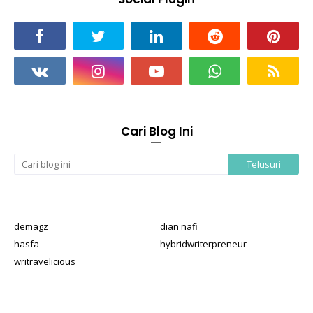
Cari Blog Ini
demagz
dian nafi
hasfa
hybridwriterpreneur
writravelicious