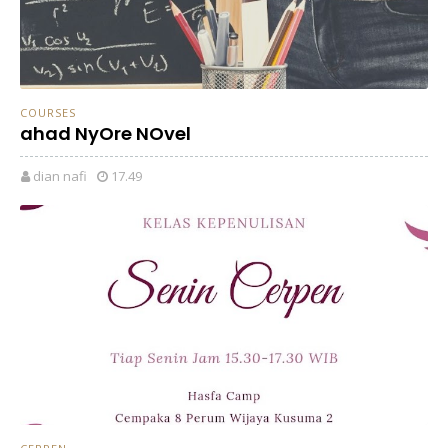
COURSES
ahad NyOre NOvel
dian nafi
17.49