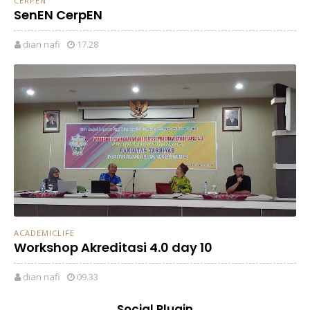
CERPEN
SenEN CerpEN
dian nafi
17.28
ACADEMICLIFE
Workshop Akreditasi 4.0 day 10
dian nafi
09.33
Social Plugin