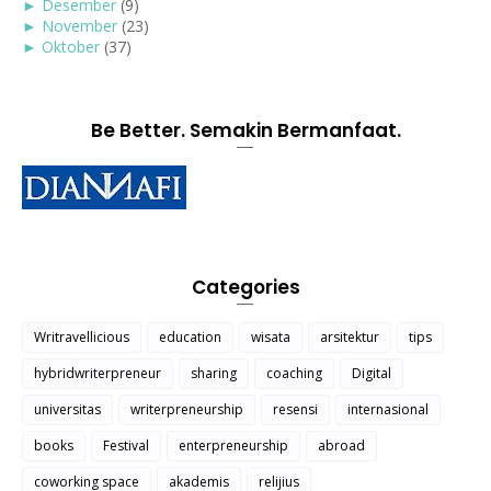
►
Desember
(9)
►
November
(23)
►
Oktober
(37)
Be Better. Semakin Bermanfaat.
Categories
Writravellicious
education
wisata
arsitektur
tips
hybridwriterpreneur
sharing
coaching
Digital
universitas
writerpreneurship
resensi
internasional
books
Festival
enterpreneurship
abroad
coworking space
akademis
relijius