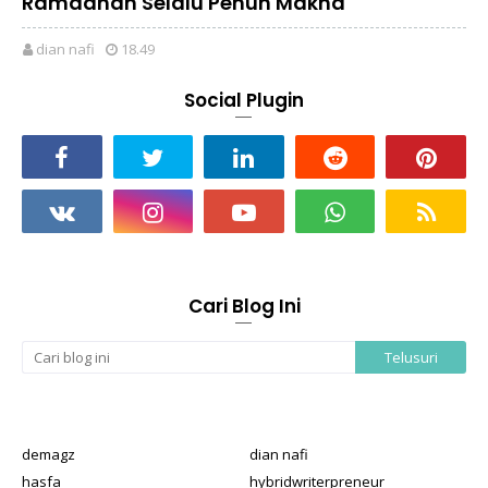
Ramadhan Selalu Penuh Makna
dian nafi
18.49
Social Plugin
Cari Blog Ini
demagz
dian nafi
hasfa
hybridwriterpreneur