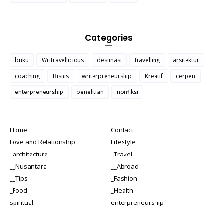
Categories
buku
Writravellicious
destinasi
travelling
arsitektur
coaching
Bisnis
writerpreneurship
Kreatif
cerpen
enterpreneurship
penelitian
nonfiksi
Home
Contact
Love and Relationship
Lifestyle
_architecture
_Travel
__Nusantara
__Abroad
__Tips
_Fashion
_Food
_Health
spiritual
enterpreneurship