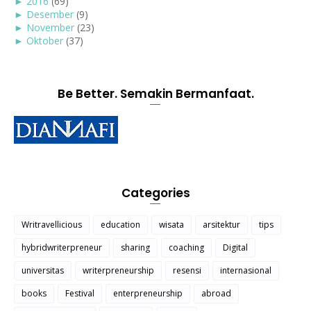
►
2016
(69)
►
Desember
(9)
►
November
(23)
►
Oktober
(37)
Be Better. Semakin Bermanfaat.
Categories
Writravellicious
education
wisata
arsitektur
tips
hybridwriterpreneur
sharing
coaching
Digital
universitas
writerpreneurship
resensi
internasional
books
Festival
enterpreneurship
abroad