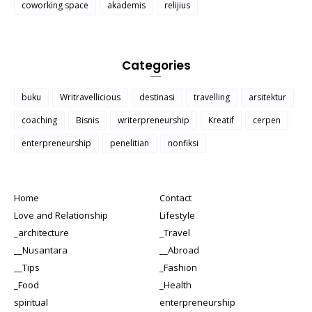
coworking space
akademis
relijius
Categories
buku
Writravellicious
destinasi
travelling
arsitektur
coaching
Bisnis
writerpreneurship
Kreatif
cerpen
enterpreneurship
penelitian
nonfiksi
Home
Contact
Love and Relationship
Lifestyle
_architecture
_Travel
__Nusantara
__Abroad
__Tips
_Fashion
_Food
_Health
spiritual
enterpreneurship