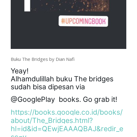
Buku The Bridges by Dian Nafi
Yeay!

Alhamdulillah buku The bridges 
sudah bisa dipesan via 
@GooglePlay  books. Go grab it!
https://books.google.co.id/books/
about/The_Bridges.html?
hl=id&id=QEwjEAAAQBAJ&redir_e
sc=y