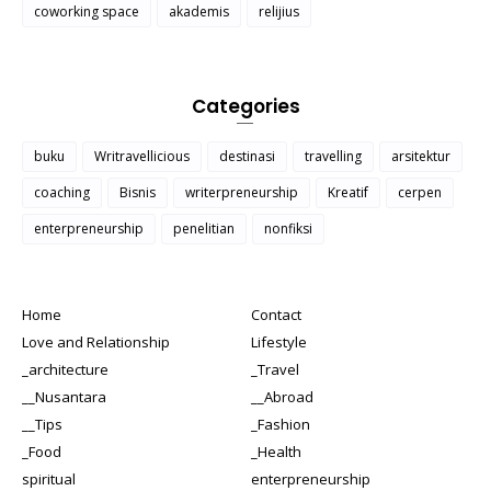
coworking space
akademis
relijius
Categories
buku
Writravellicious
destinasi
travelling
arsitektur
coaching
Bisnis
writerpreneurship
Kreatif
cerpen
enterpreneurship
penelitian
nonfiksi
Home
Contact
Love and Relationship
Lifestyle
_architecture
_Travel
__Nusantara
__Abroad
__Tips
_Fashion
_Food
_Health
spiritual
enterpreneurship