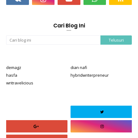
Cari Blog Ini
demagz
dian nafi
hasfa
hybridwriterpreneur
writravelicious