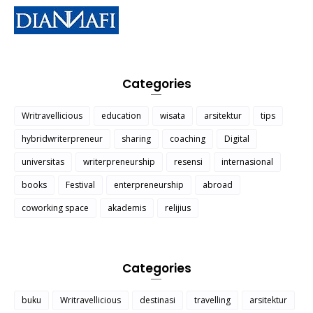
Categories
Writravellicious
education
wisata
arsitektur
tips
hybridwriterpreneur
sharing
coaching
Digital
universitas
writerpreneurship
resensi
internasional
books
Festival
enterpreneurship
abroad
coworking space
akademis
relijius
Categories
buku
Writravellicious
destinasi
travelling
arsitektur