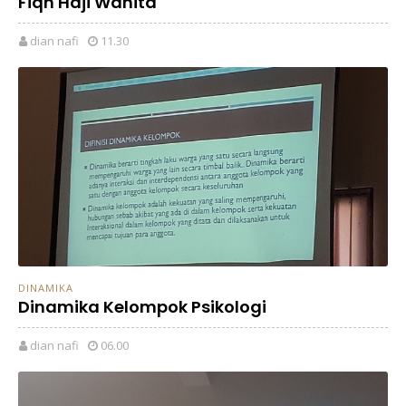
Fiqh Haji Wanita
dian nafi
11.30
DINAMIKA
Dinamika Kelompok Psikologi
dian nafi
06.00