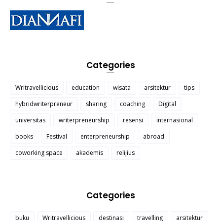
Categories
Writravellicious
education
wisata
arsitektur
tips
hybridwriterpreneur
sharing
coaching
Digital
universitas
writerpreneurship
resensi
internasional
books
Festival
enterpreneurship
abroad
coworking space
akademis
relijius
Categories
buku
Writravellicious
destinasi
travelling
arsitektur