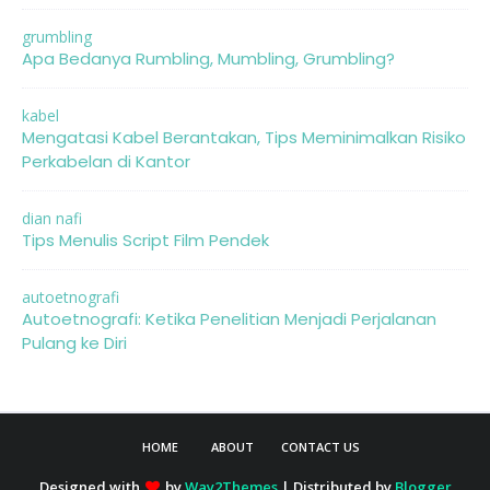
grumbling
Apa Bedanya Rumbling, Mumbling, Grumbling?
kabel
Mengatasi Kabel Berantakan, Tips Meminimalkan Risiko
Perkabelan di Kantor
dian nafi
Tips Menulis Script Film Pendek
autoetnografi
Autoetnografi: Ketika Penelitian Menjadi Perjalanan
Pulang ke Diri
HOME
ABOUT
CONTACT US
Designed with
by
Way2Themes
| Distributed by
Blogger