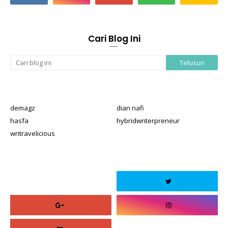
Cari Blog Ini
demagz
dian nafi
hasfa
hybridwriterpreneur
writravelicious