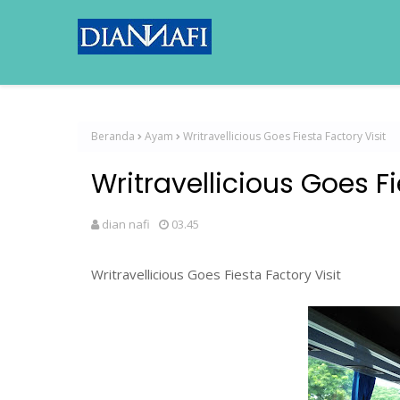
Beranda
Ayam
Writravellicious Goes Fiesta Factory Visit
Writravellicious Goes Fi
dian nafi
03.45
Writravellicious Goes Fiesta Factory Visit