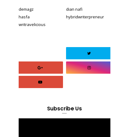
demagz
dian nafi
hasfa
hybridwriterpreneur
writravelicious
Subscribe Us