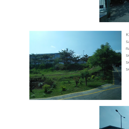
K
s
n
s
s
s