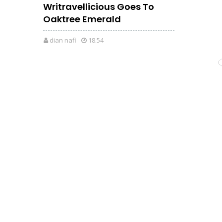
Writravellicious Goes To
Oaktree Emerald
dian nafi
18.54