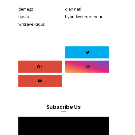
demagz
dian nafi
hasfa
hybridwriterpreneur
writravelicious
Subscribe Us