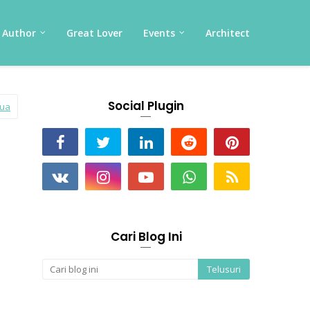
Author
Great Lover
Events
Architect
Social Plugin
mua
Cari Blog Ini