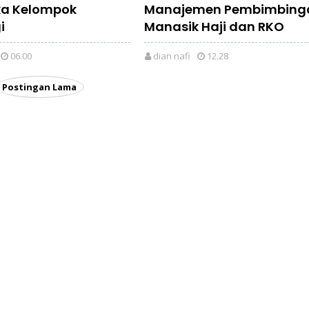
ka Kelompok
Manajemen Pembimbing
i
Manasik Haji dan RKO
06.00
dian nafi
12.28
Postingan Lama