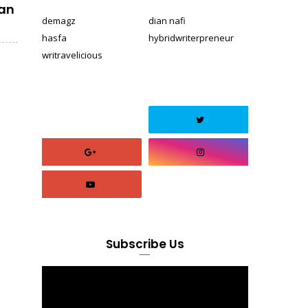
an
demagz
dian nafi
hasfa
hybridwriterpreneur
writravelicious
Subscribe Us