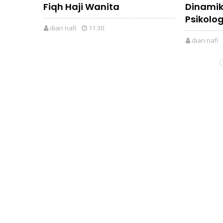
Fiqh Haji Wanita
Dinami
Psikolog
dian nafi
11.30
dian nafi