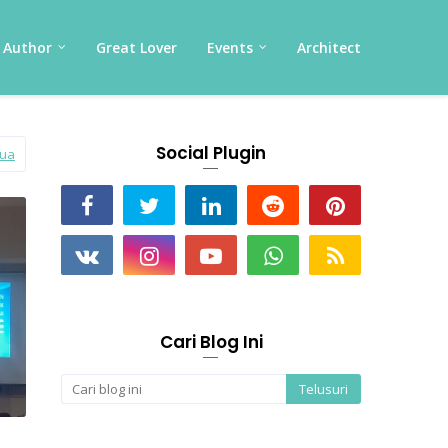
Author
Great Lover
Events
Architect
Social Plugin
mua
Cari Blog Ini