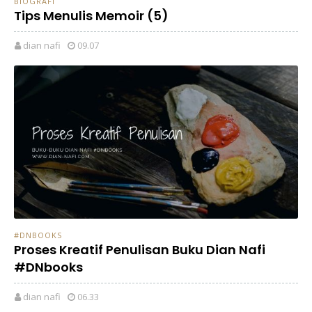
BIOGRAFI
Tips Menulis Memoir (5)
dian nafi
09.07
#DNBOOKS
Proses Kreatif Penulisan Buku Dian Nafi
#DNbooks
dian nafi
06.33