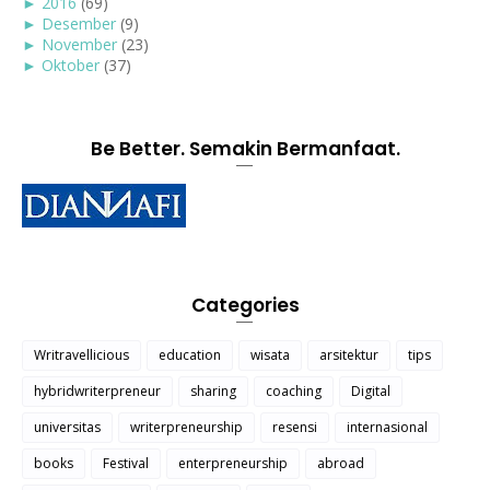
►
2016
(69)
►
Desember
(9)
►
November
(23)
►
Oktober
(37)
Be Better. Semakin Bermanfaat.
Categories
Writravellicious
education
wisata
arsitektur
tips
hybridwriterpreneur
sharing
coaching
Digital
universitas
writerpreneurship
resensi
internasional
books
Festival
enterpreneurship
abroad