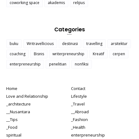
coworking space
akademis
relijius
Categories
buku
Writravellicious
destinasi
travelling
arsitektur
coaching
Bisnis
writerpreneurship
Kreatif
cerpen
enterpreneurship
penelitian
nonfiksi
Home
Contact
Love and Relationship
Lifestyle
_architecture
_Travel
__Nusantara
__Abroad
__Tips
_Fashion
_Food
_Health
spiritual
enterpreneurship