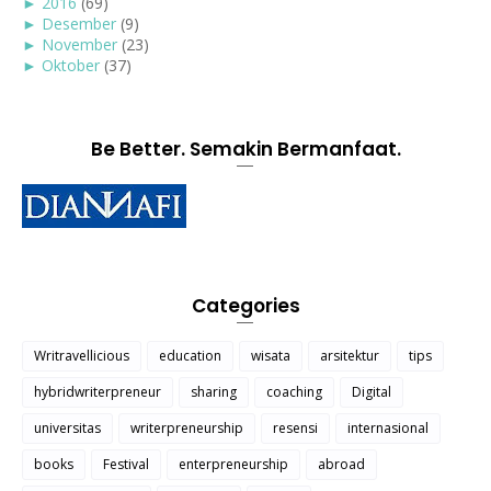
►
2016
(69)
►
Desember
(9)
►
November
(23)
►
Oktober
(37)
Be Better. Semakin Bermanfaat.
Categories
Writravellicious
education
wisata
arsitektur
tips
hybridwriterpreneur
sharing
coaching
Digital
universitas
writerpreneurship
resensi
internasional
books
Festival
enterpreneurship
abroad