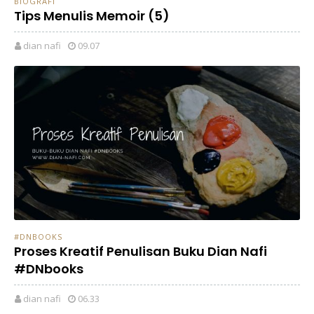
BIOGRAFI
Tips Menulis Memoir (5)
dian nafi
09.07
#DNBOOKS
Proses Kreatif Penulisan Buku Dian Nafi
#DNbooks
dian nafi
06.33