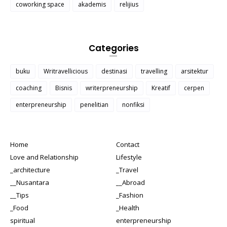
coworking space
akademis
relijius
Categories
buku
Writravellicious
destinasi
travelling
arsitektur
coaching
Bisnis
writerpreneurship
Kreatif
cerpen
enterpreneurship
penelitian
nonfiksi
Home
Contact
Love and Relationship
Lifestyle
_architecture
_Travel
__Nusantara
__Abroad
__Tips
_Fashion
_Food
_Health
spiritual
enterpreneurship