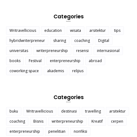
Categories
Writravellicious
education
wisata
arsitektur
tips
hybridwriterpreneur
sharing
coaching
Digital
universitas
writerpreneurship
resensi
internasional
books
Festival
enterpreneurship
abroad
coworking space
akademis
relijius
Categories
buku
Writravellicious
destinasi
travelling
arsitektur
coaching
Bisnis
writerpreneurship
Kreatif
cerpen
enterpreneurship
penelitian
nonfiksi