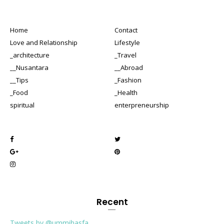
Home
Contact
Love and Relationship
Lifestyle
_architecture
_Travel
__Nusantara
__Abroad
__Tips
_Fashion
_Food
_Health
spiritual
enterpreneurship
Recent
Tweets by @ummihasfa