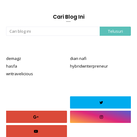
Cari Blog Ini
demagz
dian nafi
hasfa
hybridwriterpreneur
writravelicious