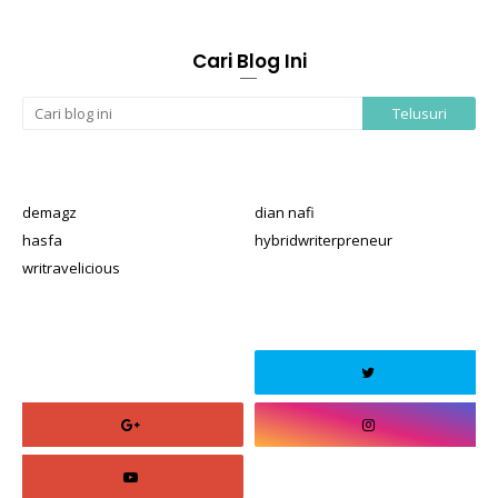
Cari Blog Ini
demagz
dian nafi
hasfa
hybridwriterpreneur
writravelicious