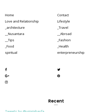
Home
Contact
Love and Relationship
Lifestyle
_architecture
_Travel
__Nusantara
__Abroad
__Tips
_Fashion
_Food
_Health
spiritual
enterpreneurship
Recent
Tweets by @ummihasfa