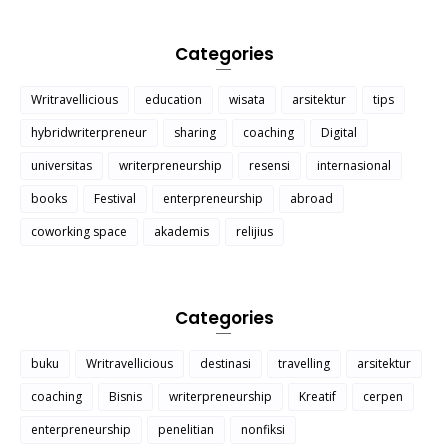
Categories
Writravellicious
education
wisata
arsitektur
tips
hybridwriterpreneur
sharing
coaching
Digital
universitas
writerpreneurship
resensi
internasional
books
Festival
enterpreneurship
abroad
coworking space
akademis
relijius
Categories
buku
Writravellicious
destinasi
travelling
arsitektur
coaching
Bisnis
writerpreneurship
Kreatif
cerpen
enterpreneurship
penelitian
nonfiksi