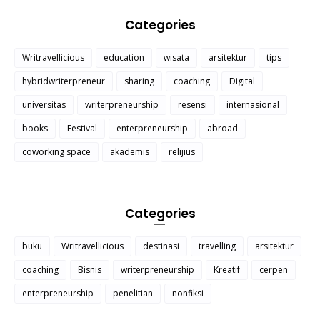
Categories
Writravellicious
education
wisata
arsitektur
tips
hybridwriterpreneur
sharing
coaching
Digital
universitas
writerpreneurship
resensi
internasional
books
Festival
enterpreneurship
abroad
coworking space
akademis
relijius
Categories
buku
Writravellicious
destinasi
travelling
arsitektur
coaching
Bisnis
writerpreneurship
Kreatif
cerpen
enterpreneurship
penelitian
nonfiksi