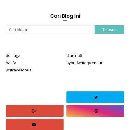
Cari Blog Ini
demagz
dian nafi
hasfa
hybridwriterpreneur
writravelicious